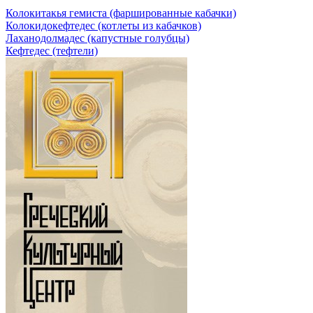
Колокитакья гемиста (фаршированные кабачки)
Колокидокефтедес (котлеты из кабачков)
Лаханодолмадес (капустные голубцы)
Кефтедес (тефтели)