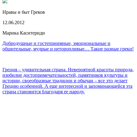
Нравы и быт Греков
12.06.2012
Марика Каситериди
Добродушные и гостеприимные, эмоциональные и
общительные, мудрые и неторопливые… Такие разные греки!
Греция – удивительная страна. Невероятной красоты природа,
изобилие достопримечательностей, памятников культуры и
истории, своеобразные традиции и обычаи – все это делает
Грецию особенной. А еще интересной и запоминающейся эта
страна становится благодаря ее народу.