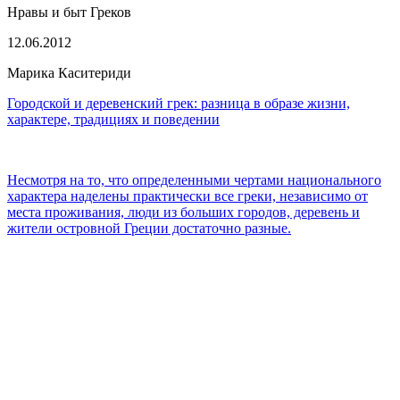
Нравы и быт Греков
12.06.2012
Марика Каситериди
Городской и деревенский грек: разница в образе жизни,
характере, традициях и поведении
Несмотря на то, что определенными чертами национального
характера наделены практически все греки, независимо от
места проживания, люди из больших городов, деревень и
жители островной Греции достаточно разные.