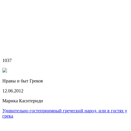
1037
Нравы и быт Греков
12.06.2012
Марика Каситериди
Удивительно гостеприимный греческий народ, или в гостях у
грека