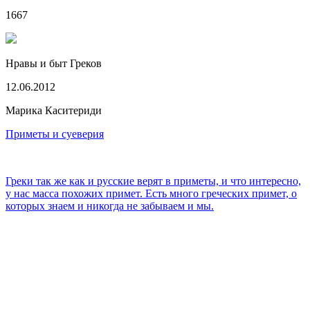
1667
Нравы и быт Греков
12.06.2012
Марика Каситериди
Приметы и суеверия
Греки так же как и русские верят в приметы, и что интересно,
у нас масса похожих примет. Есть много греческих примет, о
которых знаем и никогда не забываем и мы.