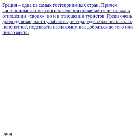
Греция – одна из самых гостеприимных стран. Причем
гостеприимство местного населения проявляется не только в
отношении «своих», но и в отношении туристов. Греки очень
добродушные, часто улыбаются, всегда рады объяснить что-то
непонятное, подсказать незнакомцу, как добраться до того или
иного места.
2898