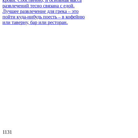
крови. Собственно, и основная масса
развлечений тесно связана с едой.
Лучшее развлечение для грека – это
пойти куда-нибудь поесть – в кофейню
или таверну, бар или ресторан.
1131