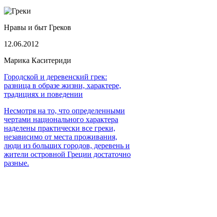
Нравы и быт Греков
12.06.2012
Марика Каситериди
Городской и деревенский грек:
разница в образе жизни, характере,
традициях и поведении
Несмотря на то, что определенными
чертами национального характера
наделены практически все греки,
независимо от места проживания,
люди из больших городов, деревень и
жители островной Греции достаточно
разные.