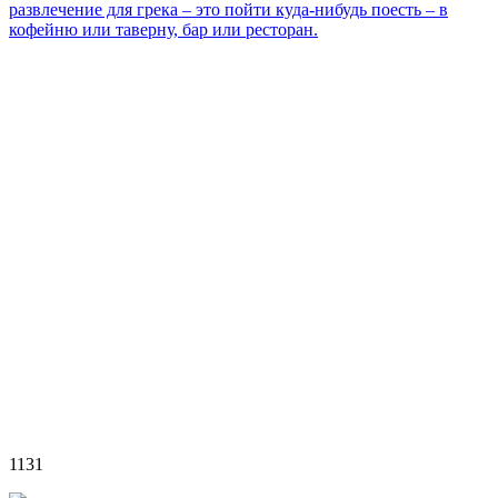
развлечение для грека – это пойти куда-нибудь поесть – в
кофейню или таверну, бар или ресторан.
1131