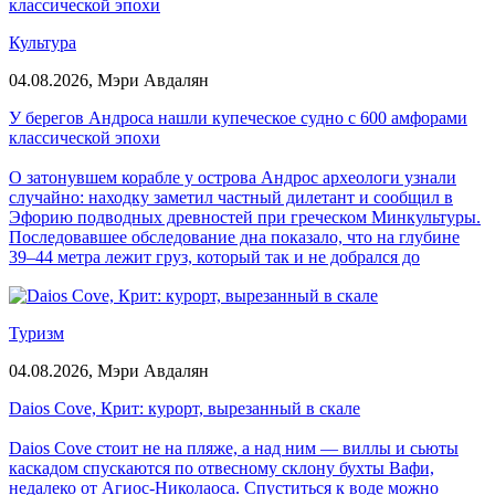
Культура
04.08.2026,
Мэри Авдалян
У берегов Андроса нашли купеческое судно с 600 амфорами
классической эпохи
О затонувшем корабле у острова Андрос археологи узнали
случайно: находку заметил частный дилетант и сообщил в
Эфорию подводных древностей при греческом Минкультуры.
Последовавшее обследование дна показало, что на глубине
39–44 метра лежит груз, который так и не добрался до
адресата — от 600 до 650 транспортных амфор, разбросанных
по морскому дну.
Туризм
04.08.2026,
Мэри Авдалян
Daios Cove, Крит: курорт, вырезанный в скале
Daios Cove стоит не на пляже, а над ним — виллы и сьюты
каскадом спускаются по отвесному склону бухты Вафи,
недалеко от Агиос-Николаоса. Спуститься к воде можно