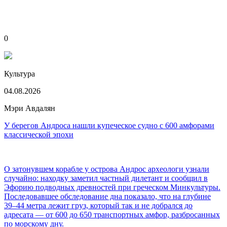
0
Культура
04.08.2026
Мэри Авдалян
У берегов Андроса нашли купеческое судно с 600 амфорами
классической эпохи
О затонувшем корабле у острова Андрос археологи узнали
случайно: находку заметил частный дилетант и сообщил в
Эфорию подводных древностей при греческом Минкультуры.
Последовавшее обследование дна показало, что на глубине
39–44 метра лежит груз, который так и не добрался до
адресата — от 600 до 650 транспортных амфор, разбросанных
по морскому дну.