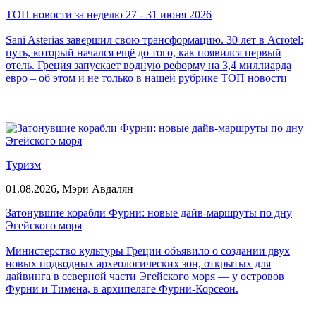
ТОП новости за неделю 27 - 31 июня 2026
Sani Asterias завершил свою трансформацию. 30 лет в Acrotel:
путь, который начался ещё до того, как появился первый
отель. Греция запускает водную реформу на 3,4 миллиарда
евро – об этом и не только в нашей рубрике ТОП новости
Туризм
01.08.2026,
Мэри Авдалян
Затонувшие корабли Фурни: новые дайв-маршруты по дну
Эгейского моря
Министерство культуры Греции объявило о создании двух
новых подводных археологических зон, открытых для
дайвинга в северной части Эгейского моря — у островов
Фурни и Тимена, в архипелаге Фурни-Корсеон.