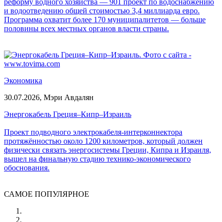
реформу водного хозяйства — 901 проект по водоснабжению
и водоотведению общей стоимостью 3,4 миллиарда евро.
Программа охватит более 170 муниципалитетов — больше
половины всех местных органов власти страны.
Экономика
30.07.2026,
Мэри Авдалян
Энергокабель Греция–Кипр–Израиль
Проект подводного электрокабеля-интерконнектора
протяжённостью около 1200 километров, который должен
физически связать энергосистемы Греции, Кипра и Израиля,
вышел на финальную стадию технико-экономического
обоснования.
САМОЕ ПОПУЛЯРНОЕ