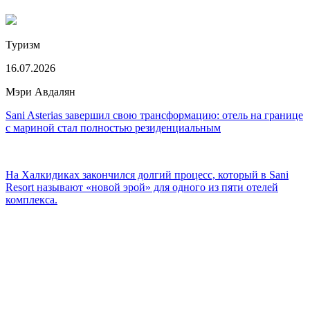
Туризм
16.07.2026
Мэри Авдалян
Sani Asterias завершил свою трансформацию: отель на границе
с мариной стал полностью резиденциальным
На Халкидиках закончился долгий процесс, который в Sani
Resort называют «новой эрой» для одного из пяти отелей
комплекса.