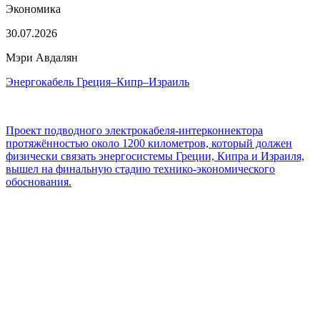
Экономика
30.07.2026
Мэри Авдалян
Энергокабель Греция–Кипр–Израиль
Проект подводного электрокабеля-интерконнектора
протяжённостью около 1200 километров, который должен
физически связать энергосистемы Греции, Кипра и Израиля,
вышел на финальную стадию технико-экономического
обоснования.