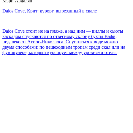
Мэри Авдалян
Daios Cove, Крит: курорт, вырезанный в скале
Daios Cove стоит не на пляже, а над ним — виллы и сьюты
каскадом спускаются по отвесному склону бухты Вафи,
недалеко от Агиос-Николаоса. Спуститься к воде можно
двумя способами: по пешеходным тропам среди скал или на
фуникулёре, который курсирует между уровнями отеля.