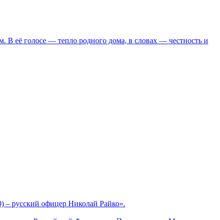
 В её голосе — тепло родного дома, в словах — честность и
) – русский офицер Николай Райко».