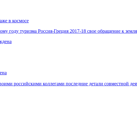
аже в космосе
му году туризма Россия-Греция 2017-18 свое обращение к земл
ена
воими российскими коллегами последние детали совместной деят