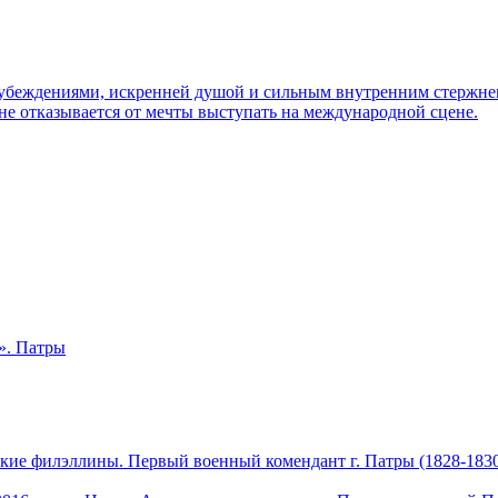
 убеждениями, искренней душой и сильным внутренним стержнем.
 не отказывается от мечты выступать на международной сцене.
кие филэллины. Первый военный комендант г. Патры (1828-1830