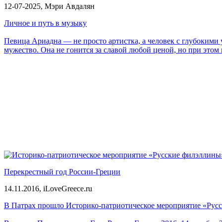
12-07-2025,
Мэри Авдалян
Личное и путь в музыку
Певица Ариадна — не просто артистка, а человек с глубокими
мужество. Она не гонится за славой любой ценой, но при этом
Перекрестный год России-Греции
14.11.2016,
iLoveGreece.ru
В Патрах прошло Историко-патриотическое мероприятие «Русс