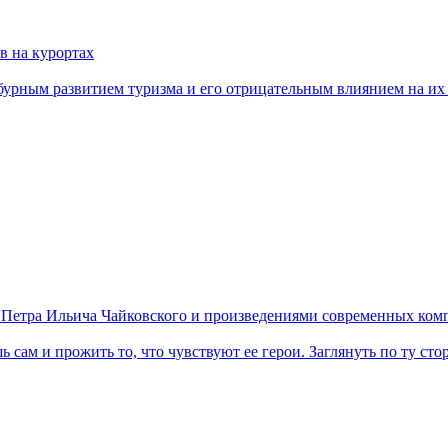
в на курортах
урным развитием туризма и его отрицательным влиянием на их
етра Ильича Чайковского и произведениями современных комп
шь сам и прожить то, что чувствуют ее герои. Заглянуть по ту с