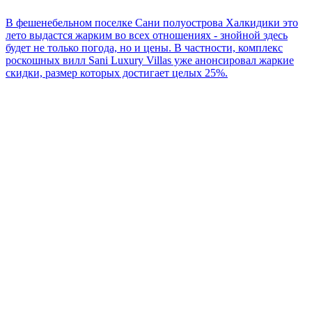
В фешенебельном поселке Сани полуострова Халкидики это
лето выдастся жарким во всех отношениях - знойной здесь
будет не только погода, но и цены. В частности, комплекс
роскошных вилл Sani Luxury Villas уже анонсировал жаркие
скидки, размер которых достигает целых 25%.