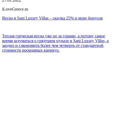
27.01.2022
iLoveGreece.ru
Весна в Sani Luxury Villas – скидка 25% и море бонусов
Теплая греческая весна уже не за горами, а потому самое
время задуматься о грядущем отдыхе в Sani Luxury Villas, а
заодно и сэкономить более чем четверть от стандартной
стоимости роскошных каникул.