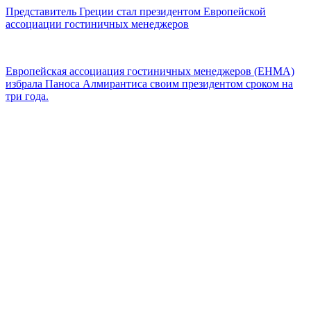
Представитель Греции стал президентом Европейской
ассоциации гостиничных менеджеров
Европейская ассоциация гостиничных менеджеров (EHMA)
избрала Паноса Алмирантиса своим президентом сроком на
три года.