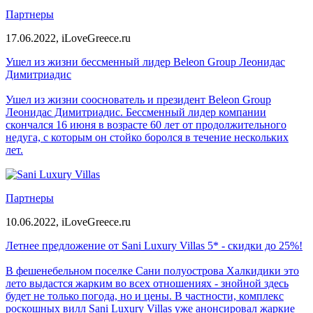
Партнеры
17.06.2022,
iLoveGreece.ru
Ушел из жизни бессменный лидер Beleon Group Леонидас
Димитриадис
Ушел из жизни сооснователь и президент Beleon Group
Леонидас Димитриадис. Бессменный лидер компании
скончался 16 июня в возрасте 60 лет от продолжительного
недуга, с которым он стойко боролся в течение нескольких
лет.
Партнеры
10.06.2022,
iLoveGreece.ru
Летнее предложение от Sani Luxury Villas 5* - скидки до 25%!
В фешенебельном поселке Сани полуострова Халкидики это
лето выдастся жарким во всех отношениях - знойной здесь
будет не только погода, но и цены. В частности, комплекс
роскошных вилл Sani Luxury Villas уже анонсировал жаркие