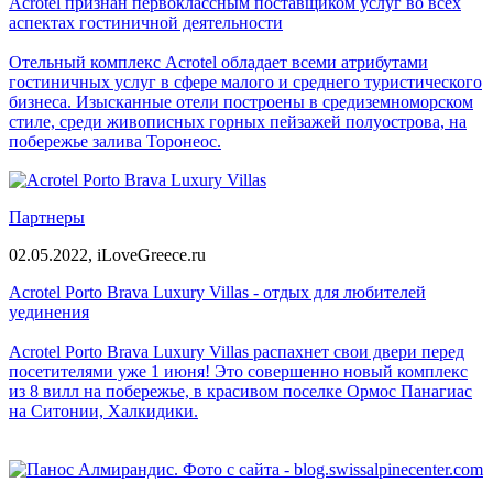
Acrotel признан первоклассным поставщиком услуг во всех
аспектах гостиничной деятельности
Отельный комплекс Acrotel обладает всеми атрибутами
гостиничных услуг в сфере малого и среднего туристического
бизнеса. Изысканные отели построены в средиземноморском
стиле, среди живописных горных пейзажей полуострова, на
побережье залива Торонеос.
Партнеры
02.05.2022,
iLoveGreece.ru
Acrotel Porto Brava Luxury Villas - отдых для любителей
уединения
Acrotel Porto Brava Luxury Villas распахнет свои двери перед
посетителями уже 1 июня! Это совершенно новый комплекс
из 8 вилл на побережье, в красивом поселке Ормос Панагиас
на Ситонии, Халкидики.