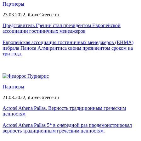
Партнеры
23.03.2022,
iLoveGreece.ru
Представитель Греции стал президентом Европейской
ассоциации гостиничных менеджеров
Европейская ассоциация гостиничных менеджеров (EHMA)
избрала Паноса Алмирантиса своим президентом сроком на
три года.
Партнеры
21.03.2022,
iLoveGreece.ru
Acrotel Athena Pallas. Верность традиционным греческим
ценностям
Acrotel Athena Pallas 5* в очередной раз продемонстрировал
верность традиционным греческим ценностям.