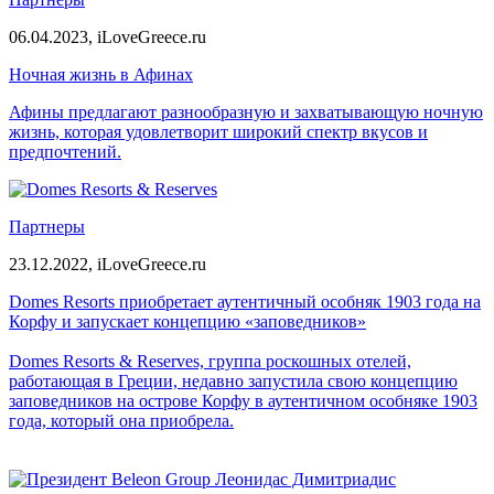
06.04.2023,
iLoveGreece.ru
Ночная жизнь в Афинах
Афины предлагают разнообразную и захватывающую ночную
жизнь, которая удовлетворит широкий спектр вкусов и
предпочтений.
Партнеры
23.12.2022,
iLoveGreece.ru
Domes Resorts приобретает аутентичный особняк 1903 года на
Корфу и запускает концепцию «заповедников»
Domes Resorts & Reserves, группа роскошных отелей,
работающая в Греции, недавно запустила свою концепцию
заповедников на острове Корфу в аутентичном особняке 1903
года, который она приобрела.