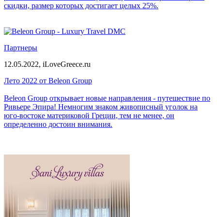
скидки, размер которых достигает целых 25%.
Партнеры
12.05.2022,
iLoveGreece.ru
Лето 2022 от Beleon Group
Beleon Group открывает новые направления - путешествие по
Ривьере Эпира! Немногим знаком живописный уголок на
юго-востоке материковой Греции, тем не менее, он
определенно достоин внимания.