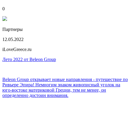
0
Партнеры
12.05.2022
iLoveGreece.ru
Лето 2022 от Beleon Group
Beleon Group открывает новые направления - путешествие по
Ривьере Эпира! Немногим знаком живописный уголок на
юго-востоке материковой Греции, тем не менее, он
определенно достоин внимания.