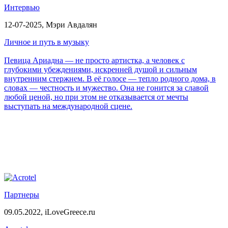
Интервью
12-07-2025,
Мэри Авдалян
Личное и путь в музыку
Певица Ариадна — не просто артистка, а человек с
глубокими убеждениями, искренней душой и сильным
внутренним стержнем. В её голосе — тепло родного дома, в
словах — честность и мужество. Она не гонится за славой
любой ценой, но при этом не отказывается от мечты
выступать на международной сцене.
Партнеры
09.05.2022,
iLoveGreece.ru