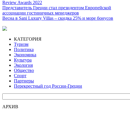
Review Awards 2022
Представитель Греции стал президентом Европейской
ассоциации гостиничных менеджеров
Весна в Sani Luxury Villas – скидка 25% и море бонусов
КАТЕГОРИЯ
Туризм
Политика
Экономика
Культура
Экология
Общество
Спорт
Партнеры
Перекрестный год России-Греции
АРХИВ