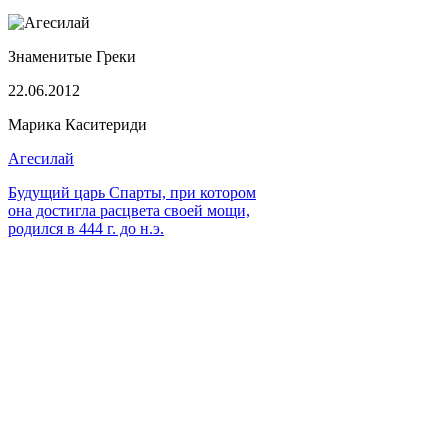
Знаменитые Греки
22.06.2012
Марика Каситериди
Агесилай
Будущий царь Спарты, при котором
она достигла расцвета своей мощи,
родился в 444 г. до н.э.