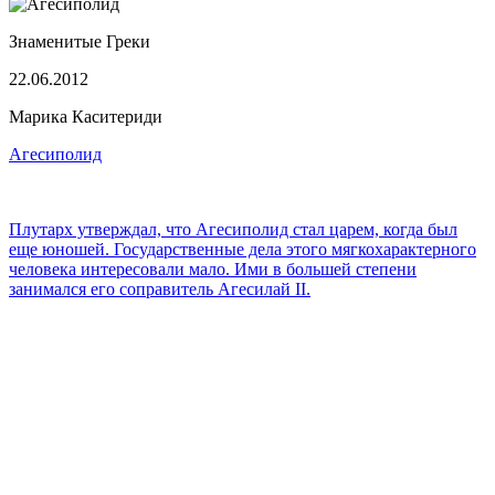
Знаменитые Греки
22.06.2012
Марика Каситериди
Агесиполид
Плутарх утверждал, что Агесиполид стал царем, когда был
еще юношей. Государственные дела этого мягкохарактерного
человека интересовали мало. Ими в большей степени
занимался его соправитель Агесилай ІІ.