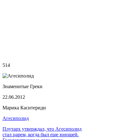
514
Знаменитые Греки
22.06.2012
Марика Каситериди
Агесиполид
Плутарх утверждал, что Агесиполид
стал царем, когда был еще юношей.