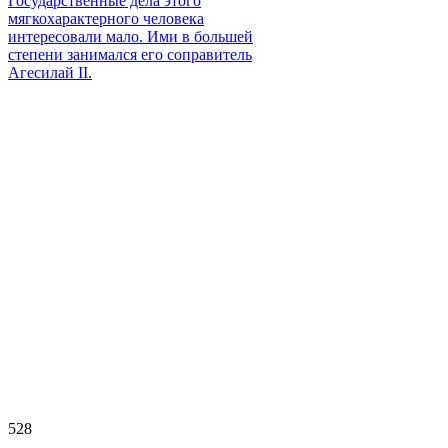
Государственные дела этого
мягкохарактерного человека
интересовали мало. Ими в большей
степени занимался его соправитель
Агесилай ІІ.
528