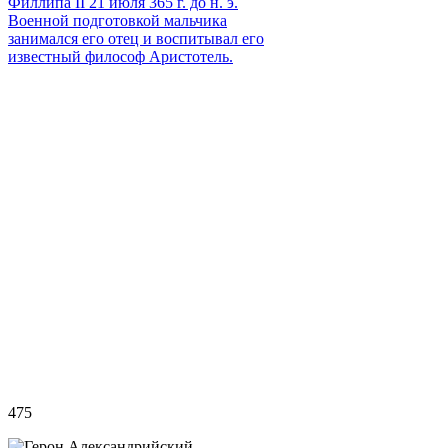
Филлипа II 21 июля 365 г. до н. э.
Военной подготовкой мальчика
занимался его отец и воспитывал его
известный философ Аристотель.
475