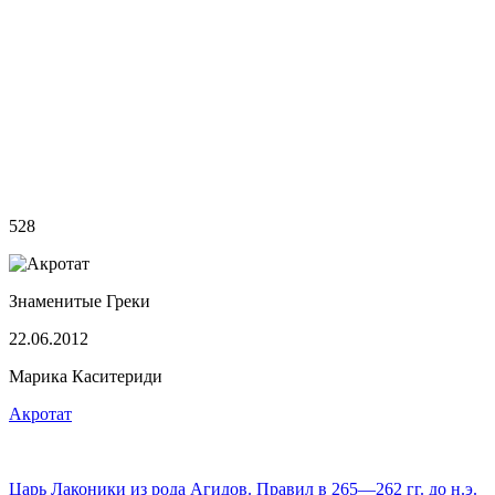
528
Знаменитые Греки
22.06.2012
Марика Каситериди
Акротат
Царь Лаконики из рода Агидов. Правил в 265—262 гг. до н.э.