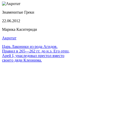
Знаменитые Греки
22.06.2012
Марика Каситериди
Акротат
Царь Лаконики из рода Агидов.
Правил в 265—262 гг. до н.э. Его отец,
Арей І, унаследовал престол вместо
своего дяди Клеонима.