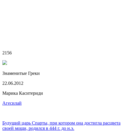
2156
Знаменитые Греки
22.06.2012
Марика Каситериди
Агесилай
Будущий царь Спарты, при котором она достигла расцвета
своей мощи, родился в 444 г. до н.э.