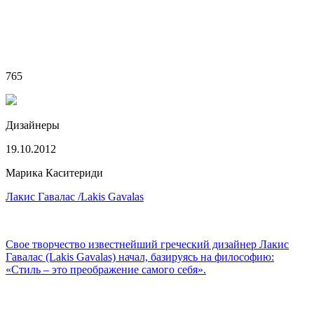
765
Дизайнеры
19.10.2012
Марика Каситериди
Лакис Гавалас /Lakis Gavalas
Свое творчество известнейший греческий дизайнер Лакис
Гавалас (Lakis Gavalas) начал, базируясь на философию:
«Стиль – это преображение самого себя».