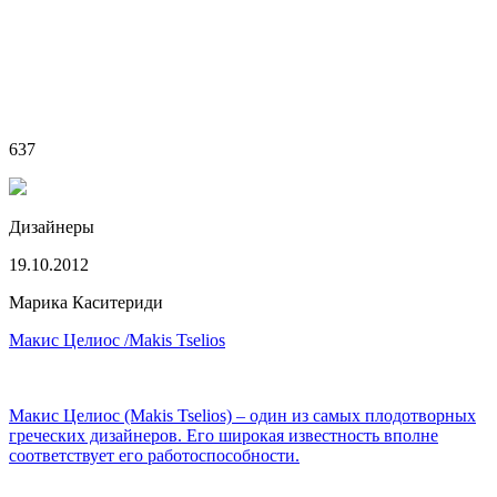
637
Дизайнеры
19.10.2012
Марика Каситериди
Макис Целиос /Makis Tselios
Макис Целиос (Makis Tselios) – один из самых плодотворных
греческих дизайнеров. Его широкая известность вполне
соответствует его работоспособности.