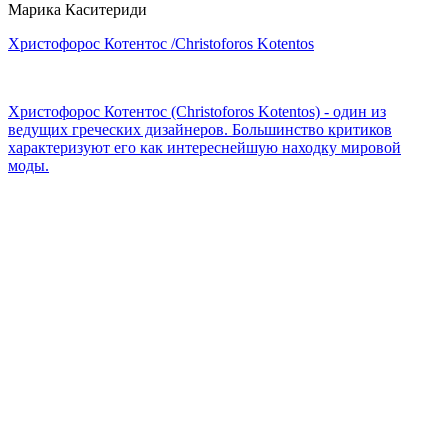
Марика Каситериди
Христофорос Котентос /Christoforos Kotentos
Христофорос Котентос (Christoforos Kotentos) - один из
ведущих греческих дизайнеров. Большинство критиков
характеризуют его как интереснейшую находку мировой
моды.