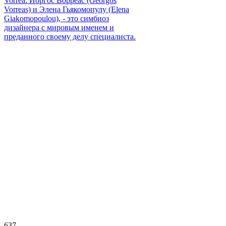
Vorrea: Йоргос Ворреас (Georgos
Vorreas) и Элена Гьякомопулу (Elena
Giakomopoulou), - это симбиоз
дизайнера с мировым именем и
преданного своему делу специалиста.
637