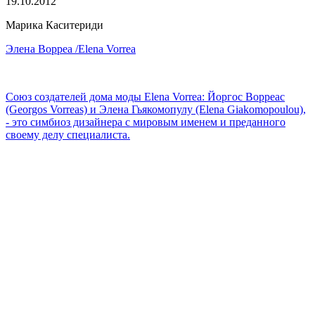
19.10.2012
Марика Каситериди
Элена Ворреа /Elena Vorrea
Союз создателей дома моды Elena Vorrea: Йоргос Ворреас
(Georgos Vorreas) и Элена Гьякомопулу (Elena Giakomopoulou),
- это симбиоз дизайнера с мировым именем и преданного
своему делу специалиста.