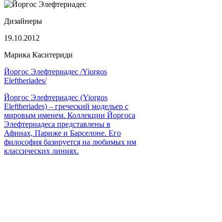
Дизайнеры
19.10.2012
Марика Каситериди
Йоргос Элефтериадес /Yiorgos
Eleftheriades/
Йоргос Элефтериадес (Yiorgos
Eleftheriades) – греческий модельер с
мировым именем. Коллекции Йоргоса
Элефтериадеса представлены в
Афинах, Париже и Барселоне. Его
философия базируется на любимых им
классических линиях.