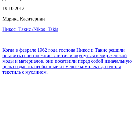
19.10.2012
Марика Каситериди
Никос -Такис /Nikos -Takis
Когда в феврале 1962 года господа Никос и Такис решили
оставить свои прежние занятия и окунуться в мир женской
моды и материалов, они посатвили перед собой изначальную
цель создавать необычные и смелые комплекты, сочетая
текстиль с муслином.