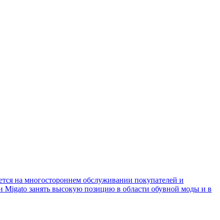
уется на многостороннем обслуживании покупателей и
и Migato занять высокую позицию в области обувной моды и в