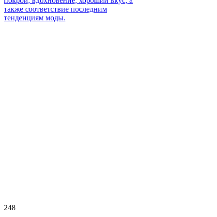
покрой, вдохновение, хороший вкус, а
также соответствие последним
тенденциям моды.
248