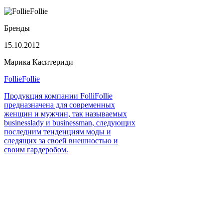
Бренды
15.10.2012
Марика Каситериди
FollieFollie
Продукция компании FolliFollie
предназначена для современных
женщин и мужчин, так называемых
businesslady и businessman, следующих
последним тенденциям моды и
следящих за своей внешностью и
своим гардеробом.