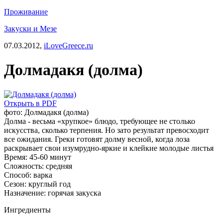
Проживание
Закуски и Мезе
07.03.2012,
iLoveGreece.ru
Долмадакя (долма)
Открыть в PDF
фото: Долмадакя (долма)
Долма - весьма «хрупкое» блюдо, требующее не столько
искусства, сколько терпения. Но зато результат превосходит
все ожидания. Греки готовят долму весной, когда лоза
раскрывает свои изумрудно-яркие и клейкие молодые листья
Время:
45-60 минут
Сложность:
средняя
Способ:
варка
Сезон:
круглый год
Назначение:
горячая закуска
Ингредиенты