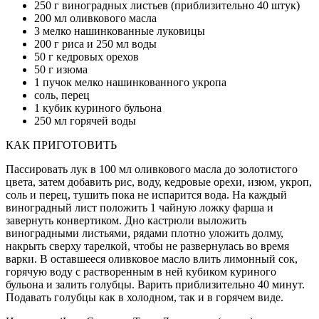
250 г виноградных листьев (приблизительно 40 штук)
200 мл оливкового масла
3 мелко нашинкованные луковицы
200 г риса и 250 мл воды
50 г кедровых орехов
50 г изюма
1 пучок мелко нашинкованного укропа
соль, перец
1 кубик куриного бульона
250 мл горячей воды
КАК ПРИГОТОВИТЬ
Пассировать лук в 100 мл оливкового масла до золотистого
цвета, затем добавить рис, воду, кедровые орехи, изюм, укроп,
соль и перец, тушить пока не испарится вода. На каждый
виноградный лист положить 1 чайную ложку фарша и
завернуть конвертиком. Дно кастрюли выложить
виноградными листьями, рядами плотно уложить долму,
накрыть сверху тарелкой, чтобы не развернулась во время
варки. В оставшееся оливковое масло влить лимонный сок,
горячую воду с растворенным в ней кубиком куриного
бульона и залить голубцы. Варить приблизительно 40 минут.
Подавать голубцы как в холодном, так и в горячем виде.