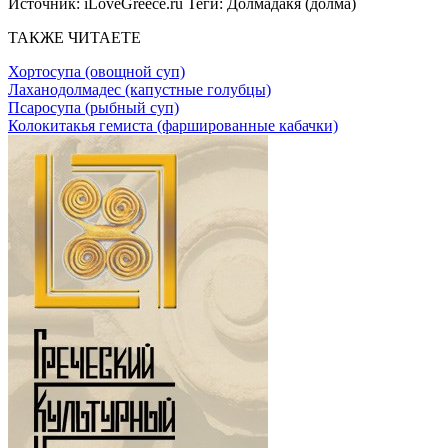
Источник:
iLoveGreece.ru
Теги:
Долмадакя (долма)
ТАКЖЕ ЧИТАЕТЕ
Хортосупа (овощной суп)
Лаханодолмадес (капустные голубцы)
Псаросупа (рыбный суп)
Колокитакья гемиста (фаршированные кабачки)