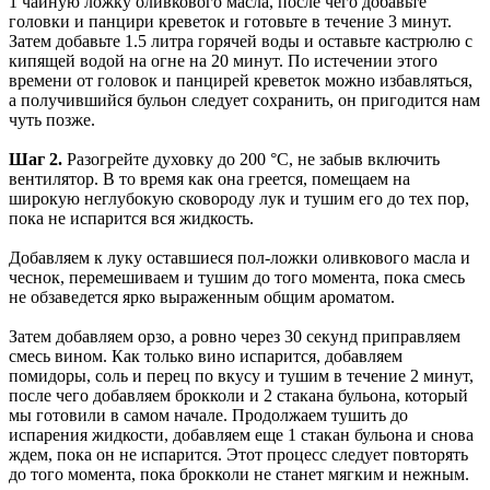
1 чайную ложку оливкового масла, после чего добавьте
головки и панцири креветок и готовьте в течение 3 минут.
Затем добавьте 1.5 литра горячей воды и оставьте кастрюлю с
кипящей водой на огне на 20 минут. По истечении этого
времени от головок и панцирей креветок можно избавляться,
а получившийся бульон следует сохранить, он пригодится нам
чуть позже.
Шаг 2.
Разогрейте духовку до 200 °С, не забыв включить
вентилятор. В то время как она греется, помещаем на
широкую неглубокую сковороду лук и тушим его до тех пор,
пока не испарится вся жидкость.
Добавляем к луку оставшиеся пол-ложки оливкового масла и
чеснок, перемешиваем и тушим до того момента, пока смесь
не обзаведется ярко выраженным общим ароматом.
Затем добавляем орзо, а ровно через 30 секунд приправляем
смесь вином. Как только вино испарится, добавляем
помидоры, соль и перец по вкусу и тушим в течение 2 минут,
после чего добавляем брокколи и 2 стакана бульона, который
мы готовили в самом начале. Продолжаем тушить до
испарения жидкости, добавляем еще 1 стакан бульона и снова
ждем, пока он не испарится. Этот процесс следует повторять
до того момента, пока брокколи не станет мягким и нежным.