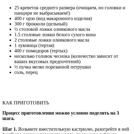
25 креветок среднего размера (очищаем, но головки и
панцири не выбрасываем!)
400 г орзо (вид макаронного изделия)
300 г брокколи (цельный)
½ столовой ложки оливкового масла
1.5 столовые ложки белого сухого вина
2 столовые ложки оливкового масла
1 луковица (тертая)
400 г помидоров (тертых)
несколько головок чеснока (количество зависит от
ваших вкусовых предпочтений)
½ пучка мелко порезанной петрушки
соль, перец
КАК ПРИГОТОВИТЬ
Процесс приготовления можно условно поделить на 3
шага.
Шаг 1.
Возьмите вместительную кастрюлю, разогрейте в ней