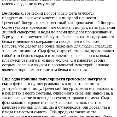
многих людей по всему миру.
Во-первых,
греческий йогурт и сыр фета являются
продуктами высокого качества и пищевой ценности.
Греческий йогурт, также известный как процеженный йогурт,
более густой и кремовый, чем обычный йогурт, из-за удаления
лишней сыворотки и воды во время процесса процеживания.
В результате получается йогурт с более высоким содержанием
белка и меньшим содержанием сахара, чем в обычном
йогурте, что делает его более полезным для людей, следящих
за своим питанием.
Сыр фета, с другой стороны, представляет
собой тип белого сыра, изготовленного из овечьего молока
или смеси овечьего и козьего молока.
Он известен своим
острым, соленым вкусом и рассыпчатой текстурой, а также
является хорошим источником белка и кальция.
Еще одна причина популярности греческого йогурта и
сыра фета
— их универсальность в приготовлении и
употреблении в пищу.
Греческий йогурт можно использовать
в рецептах вместо сметаны, сливочного сыра или майонеза, а
также в качестве основы для соусов, заправок и смузи.
Сыр
фета можно покрошить поверх салатов, использовать в
качестве начинки для пиццы и бутербродов или добавлять в
блюда из пасты и омлеты.
Оба продукта также часто
используются в средиземноморской кухне, которая приобрела