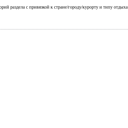
горий раздела с привязкой к стране/городу/курорту и типу отдых