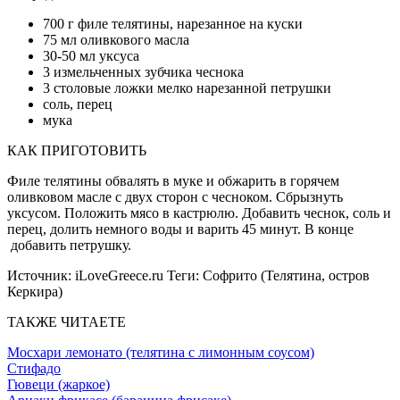
700 г филе телятины, нарезанное на куски
75 мл оливкового масла
30-50 мл уксуса
3 измельченных зубчика чеснока
3 столовые ложки мелко нарезанной петрушки
соль, перец
мука
КАК ПРИГОТОВИТЬ
Филе телятины обвалять в муке и обжарить в горячем
оливковом масле с двух сторон с чесноком. Сбрызнуть
уксусом. Положить мясо в кастрюлю. Добавить чеснок, соль и
перец, долить немного воды и варить 45 минут. В конце
добавить петрушку.
Источник:
iLoveGreece.ru
Теги:
Софрито (Телятина, остров
Керкира)
ТАКЖЕ ЧИТАЕТЕ
Мосхари лемонато (телятина с лимонным соусом)
Стифадо
Гювеци (жаркое)