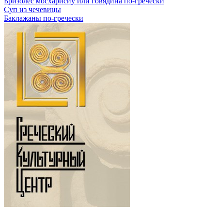
Бризолес мосхарисиу или говядина по-гречески
Суп из чечевицы
Баклажаны по-гречески