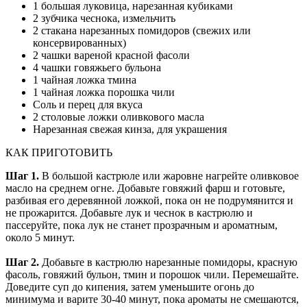
1 большая луковица, нарезанная кубиками
2 зубчика чеснока, измельчить
2 стакана нарезанных помидоров (свежих или
консервированных)
2 чашки вареной красной фасоли
4 чашки говяжьего бульона
1 чайная ложка тмина
1 чайная ложка порошка чили
Соль и перец для вкуса
2 столовые ложки оливкового масла
Нарезанная свежая кинза, для украшения
КАК ПРИГОТОВИТЬ
Шаг 1.
В большой кастрюле или жаровне нагрейте оливковое
масло на среднем огне.
Добавьте говяжий фарш и готовьте,
разбивая его деревянной ложкой, пока он не подрумянится и
не прожарится.
Добавьте лук и чеснок в кастрюлю и
пассеруйте, пока лук не станет прозрачным и ароматным,
около 5 минут.
Шаг 2.
Добавьте в кастрюлю нарезанные помидоры, красную
фасоль, говяжий бульон, тмин и порошок чили.
Перемешайте.
Доведите суп до кипения, затем уменьшите огонь до
минимума и варите 30-40 минут, пока ароматы не смешаются,