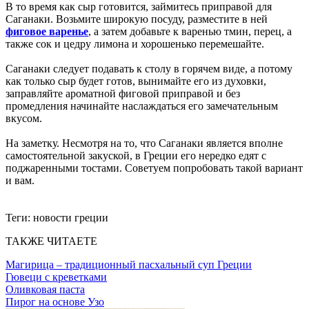
В то время как сыр готовится, займитесь приправой для
Саганаки. Возьмите широкую посуду, разместите в ней
фиговое варенье
, а затем добавьте к варенью тмин, перец, а
также сок и цедру лимона и хорошенько перемешайте.
Саганаки следует подавать к столу в горячем виде, а потому
как только сыр будет готов, вынимайте его из духовки,
заправляйте ароматной фиговой приправой и без
промедления начинайте наслаждаться его замечательным
вкусом.
На заметку. Несмотря на то, что Саганаки является вполне
самостоятельной закуской, в Греции его нередко едят с
поджаренными тостами. Советуем попробовать такой вариант
и вам.
Теги:
новости греции
ТАКЖЕ ЧИТАЕТЕ
Магирица – традиционный пасхальный суп Греции
Гювеци с креветками
Оливковая паста
Пирог на основе Узо