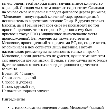
взгляд рецепт этой закуски имеет внушительное количество
вариаций. Сегодня мы хотим поделиться рецептом Саганаки
на основе сыра Мецовоне и плодов фигового дерева (инжира)
*Мецовоне – полутвердый копченый сыр, производимый
исключительно в греческом регионе Эпир. В других уголках
Европы, да и Греции этот сорт сыра не производят по той
простой причине, что со стороны Евросоюза ему был
присвоен статус PDO (Защищенное наименование места
происхождения). Вы, конечно же, можете встретить
Мецовоне, произведенный за пределами ЕС, но, скорее всего,
от оригинала в нем останется лишь название. Потому
настоятельно рекомендуем использовать только эпирский
Мецовоне, а если достать его не удастся, лучше замените этот
сыр аналогом другой марки. Правда, в этом случае вкус блюда
будет несколько отличаться от традиционного греческого
варианта.
Время:
30-45 минут
Сложность:
простой
Способ:
в духовке
Сезон:
круглый год
Назначение:
горячая закуска
Ингредиенты
2 тонких ломтика копченого сыра Мецовоне* (каждый