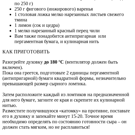
по 250 г)
250 г фигового (инжирового) варенья
1 столовая ложка мелко нарезанных листьев свежего
тмина
1 лимон (сок и цедра)
1 мелко нарезанный красный перец чили
Вам также понадобится антипригарная или
пергаментная бумага, и кулинарная нить
КАК ПРИГОТОВИТЬ
Разогрейте духовку
до 180 °С
(вентилятор должен быть
включен).
Пока она греется, подготовьте 2 единицы пергаментной
(антипригарной) бумаги квадратной формы, незначительно
превышающей размер сырного ломтика.
Затем расположите каждый из ломтиков на предназначенной
для него бумаге, загните ее края и скрепите их кулинарной
нитью.
Разместите получившуюся «катомку» на противне, поставьте
его в духовку и запекайте минут 15-20. Точное время
необходимо определять по состоянию готовности сыра – он
должен стать мягким, но не расплавиться!