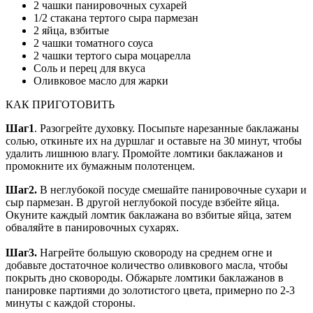
2 чашки панировочных сухарей
1/2 стакана тертого сыра пармезан
2 яйца, взбитые
2 чашки томатного соуса
2 чашки тертого сыра моцарелла
Соль и перец для вкуса
Оливковое масло для жарки
КАК ПРИГОТОВИТЬ
Шаг1
. Разогрейте духовку. Посыпьте нарезанные баклажаны
солью, откиньте их на дуршлаг и оставьте на 30 минут, чтобы
удалить лишнюю влагу. Промойте ломтики баклажанов и
промокните их бумажным полотенцем.
Шаг2.
В неглубокой посуде смешайте панировочные сухари и
сыр пармезан. В другой неглубокой посуде взбейте яйца.
Окуните каждый ломтик баклажана во взбитые яйца, затем
обваляйте в панировочных сухарях.
Шаг3.
Нагрейте большую сковороду на среднем огне и
добавьте достаточное количество оливкового масла, чтобы
покрыть дно сковороды. Обжарьте ломтики баклажанов в
панировке партиями до золотистого цвета, примерно по 2-3
минуты с каждой стороны.