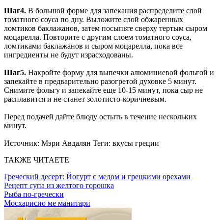
Шаг4.
В большой форме для запекания распределите слой
томатного соуса по дну. Выложите слой обжаренных
ломтиков баклажанов, затем посыпьте сверху тертым сыром
моцарелла. Повторите с другим слоем томатного соуса,
ломтиками баклажанов и сыром моцарелла, пока все
ингредиенты не будут израсходованы.
Шаг5.
Накройте форму для выпечки алюминиевой фольгой и
запекайте в предварительно разогретой духовке 5 минут.
Снимите фольгу и запекайте еще 10-15 минут, пока сыр не
расплавится и не станет золотисто-коричневым.
Перед подачей дайте блюду остыть в течение нескольких
минут.
Источник:
Мэри Авдалян
Теги:
вкусы греции
ТАКЖЕ ЧИТАЕТЕ
Греческий десерт: Йогурт с медом и грецкими орехами
Рецепт супа из желтого горошка
Рыба по-гречески
Мосхарисио ме манитари