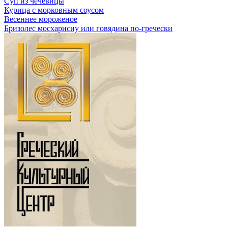
Суп из чечевицы
Курица c морковным соусом
Весеннее мороженое
Бризолес мосхарисиу или говядина по-гречески