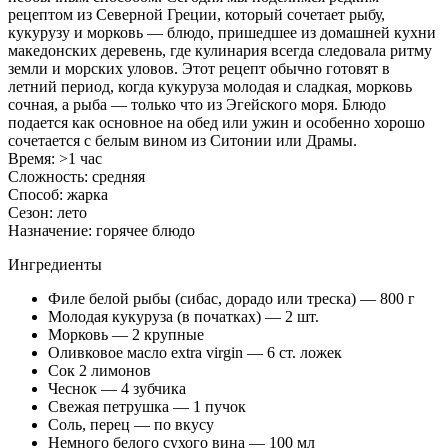
рецептом из Северной Греции, который сочетает рыбу,
кукурузу и морковь — блюдо, пришедшее из домашней кухни
македонских деревень, где кулинария всегда следовала ритму
земли и морских уловов. Этот рецепт обычно готовят в
летний период, когда кукуруза молодая и сладкая, морковь
сочная, а рыба — только что из Эгейского моря. Блюдо
подается как основное на обед или ужин и особенно хорошо
сочетается с белым вином из Ситонии или Драмы.
Время:
>1 час
Сложность:
средняя
Способ:
жарка
Сезон:
лето
Назначение:
горячее блюдо
Ингредиенты
Филе белой рыбы (сибас, дорадо или треска) — 800 г
Молодая кукуруза (в початках) — 2 шт.
Морковь — 2 крупные
Оливковое масло extra virgin — 6 ст. ложек
Сок 2 лимонов
Чеснок — 4 зубчика
Свежая петрушка — 1 пучок
Соль, перец — по вкусу
Немного белого сухого вина — 100 мл