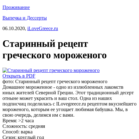
Проживание
Выпечка и Дессерты
06.10.2020,
iLoveGreece.ru
Старинный рецепт
греческого мороженого
Открыть в PDF
фото: Старинный рецепт греческого мороженого
Домашнее мороженное - одно из излюбленных лакомств
юных жителей Северной Греции. Этот традиционный десерт
отныне может украсить и ваш стол. Одна из наших
подписчиц поделилась с ILovegreece.ru рецептом вкуснейшего
мороженого, которым ее угощает любимая бабушка. Мы, в
свою очередь, делимся им с вами.
Время:
>2 часа
Сложность:
средняя
Способ:
варка
Сезон:
круглый год