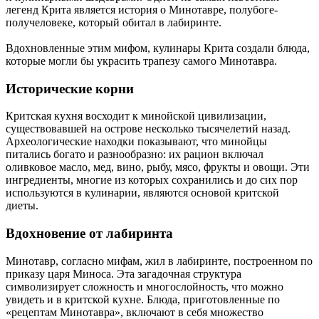
легенд Крита является история о Минотавре, полубоге-
получеловеке, который обитал в лабиринте.
Вдохновленные этим мифом, кулинары Крита создали блюда,
которые могли бы украсить трапезу самого Минотавра.
Исторические корни
Критская кухня восходит к минойской цивилизации,
существовавшей на острове несколько тысячелетий назад.
Археологические находки показывают, что минойцы
питались богато и разнообразно: их рацион включал
оливковое масло, мед, вино, рыбу, мясо, фрукты и овощи. Эти
ингредиенты, многие из которых сохранились и до сих пор
используются в кулинарии, являются основой критской
диеты.
Вдохновение от лабиринта
Минотавр, согласно мифам, жил в лабиринте, построенном по
приказу царя Миноса. Эта загадочная структура
символизирует сложность и многослойность, что можно
увидеть и в критской кухне. Блюда, приготовленные по
«рецептам Минотавра», включают в себя множество