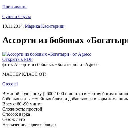
Проживание
Супы и Соусы
13.11.2014,
Марика Каситериди
Ассорти из бобовых «Богатыр
Открыть в PDF
фото: Ассорти из бобовых «Богатыри» от Agreco
МАСТЕР КЛАСС ОТ:
Grecotel
В минойскую эпоху (2600-1000 г. до н.э.) в жертву богам при
бобовых и для семейных блюд, и добавляют и в корм домашн
Время:
60 -90 минут
Сложность:
простой
Способ:
варка
Сезон:
лето
Назначение:
горячее блюдо