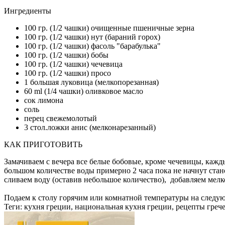
Ингредиенты
100 гр. (1/2 чашки) очищенные пшеничные зерна
100 гр. (1/2 чашки) нут (бараний горох)
100 гр. (1/2 чашки) фасоль "барабулька"
100 гр. (1/2 чашки) бобы
100 гр. (1/2 чашки) чечевица
100 гр. (1/2 чашки) просо
1 большая луковица (мелкопорезанная)
60 ml (1/4 чашки) оливковое масло
сок лимона
соль
перец свежемолотый
3 стол.ложки анис (мелконарезанный)
КАК ПРИГОТОВИТЬ
Замачиваем с вечера все белые бобовые, кроме чечевицы, кажд
большом количестве воды примерно 2 часа пока не начнут ста
сливаем воду (оставив небольшое количество), добавляем мелк
Подаем к столу горячим или комнатной температуры на следу
Теги:
кухня греции, национальная кухня греции, рецепты греч