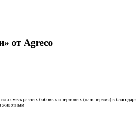
и» от Agreco
носили смесь разных бобовых и зерновых (панспермия) в благода
им животным