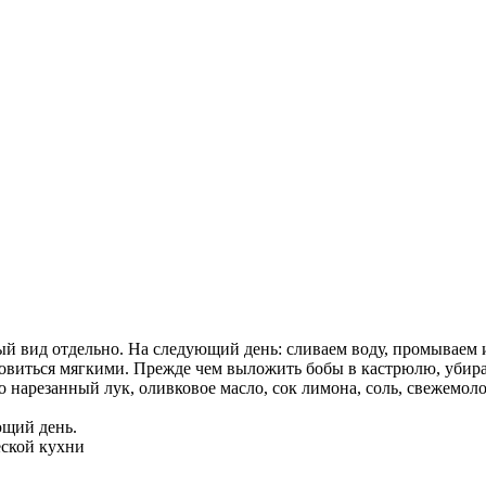
ый вид отдельно. На следующий день: сливаем воду, промываем 
новиться мягкими. Прежде чем выложить бобы в кастрюлю, убира
о нарезанный лук, оливковое масло, сок лимона, соль, свежемо
ющий день.
еской кухни