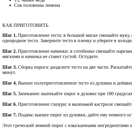
Сок половины лимона
КАК ПРИГОТОВИТЬ
Шаг 1.
Приготовление теста: в большой миске смешайте муку, 
однородное тесто. Заверните тесто в пленку и уберите в холод
Шаг 2.
Приготовление начинки: в сотейнике смешайте нарезанны
мягкими и начинка не станет густой. Остудите.
Шаг 3.
Сборка пирога: разделите тесто на две части. Раскатайт
минут.
Шаг 4.
Выньте полуприготовленное тесто из духовки и добавьте
Шаг 5.
Запекание: выпекайте пирог в духовке при 180 градусах
Шаг 6.
Приготовление глазури: в маленькой кастрюле смешайте 
Шаг 7.
Подача: выньте пирог из духовки, дайте ему немного о
Этот греческий зимний пирог с изысканными ингредиентами о