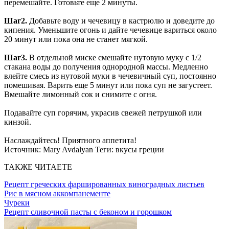
перемешайте. Готовьте еще 2 минуты.
Шаг2.
Добавьте воду и чечевицу в кастрюлю и доведите до
кипения. Уменьшите огонь и дайте чечевице вариться около
20 минут или пока она не станет мягкой.
Шаг3.
В отдельной миске смешайте нутовую муку с 1/2
стакана воды до получения однородной массы. Медленно
влейте смесь из нутовой муки в чечевичный суп, постоянно
помешивая. Варить еще 5 минут или пока суп не загустеет.
Вмешайте лимонный сок и снимите с огня.
Подавайте суп горячим, украсив свежей петрушкой или
кинзой.
Наслаждайтесь! Приятного аппетита!
Источник:
Mary Avdalyan
Теги:
вкусы греции
ТАКЖЕ ЧИТАЕТЕ
Рецепт греческих фаршированных виноградных листьев
Рис в мясном аккомпанементе
Чуреки
Рецепт сливочной пасты с беконом и горошком