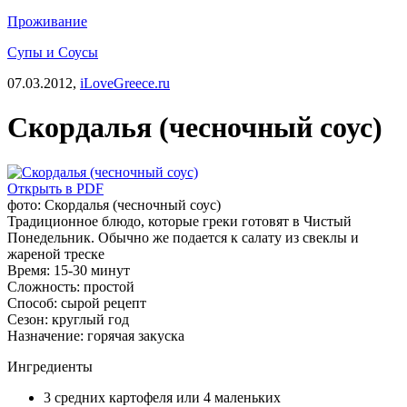
Проживание
Супы и Соусы
07.03.2012,
iLoveGreece.ru
Скордалья (чесночный соус)
Открыть в PDF
фото: Скордалья (чесночный соус)
Традиционное блюдо, которые греки готовят в Чистый
Понедельник. Обычно же подается к салату из свеклы и
жареной треске
Время:
15-30 минут
Сложность:
простой
Способ:
сырой рецепт
Сезон:
круглый год
Назначение:
горячая закуска
Ингредиенты
3 средних картофеля или 4 маленьких