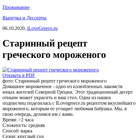
Проживание
Выпечка и Дессерты
06.10.2020,
iLoveGreece.ru
Старинный рецепт
греческого мороженого
Открыть в PDF
фото: Старинный рецепт греческого мороженого
Домашнее мороженное - одно из излюбленных лакомств
юных жителей Северной Греции. Этот традиционный десерт
отныне может украсить и ваш стол. Одна из наших
подписчиц поделилась с ILovegreece.ru рецептом вкуснейшего
мороженого, которым ее угощает любимая бабушка. Мы, в
свою очередь, делимся им с вами.
Время:
>2 часа
Сложность:
средняя
Способ:
варка
Сезон:
круглый год