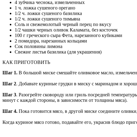
4 зубчика чеснока, измельченных
1 ч. ложка сушеного орегано
1/2 ч. ложки сушеного базилика
1/2 ч. ложки сушеного тимьяна
Соль и свежемолотый черный перец по вкусу
1/2 чашки черных оливок Каламата, без косточек
100 г греческого сыра Фета, нарезанного кубиками
2 помидора, нарезанных кольцами
Сок половины лимона
Свежие листья базилика (для украшения)
КАК ПРИГОТОВИТЬ
Шаг 1.
В большой миске смешайте оливковое масло, измельченн
Шаг 2
. Добавьте куриные грудки в миску с маринадом и хоро
Шаг 3
. Разогрейте сковороду или гриль посредней температур
минут с каждой стороны, в зависимости от толщины мяса).
Шаг 4.
Пока готовится мясо, в другой миске соедините оливк
Когда куриное мясо готово, подавайте его, украсив блюдо пр