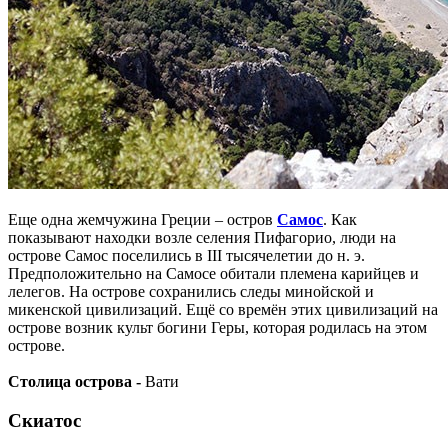
Еще одна жемчужина Греции – остров
Самос
. Как
показывают находки возле селения Пифагорио, люди на
острове Самос поселились в III тысячелетии до н. э.
Предположительно на Самосе обитали племена карийцев и
лелегов. На острове сохранились следы минойской и
микенской цивилизаций. Ещё со времён этих цивилизаций на
острове возник культ богини Геры, которая родилась на этом
острове.
Столица острова -
Вати
Скиатос