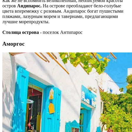
Как же не вспомнить великолепный, неописуемой красоты
остров
Андипарос.
На острове преобладают бело-голубые
цвета вперемежку с розовым. Андипарос богат пушистыми
пляжами, лазурным морем и тавернами, предлагающими
лучшие морепродукты.
Столица острова -
поселок Антипарос
Аморгос