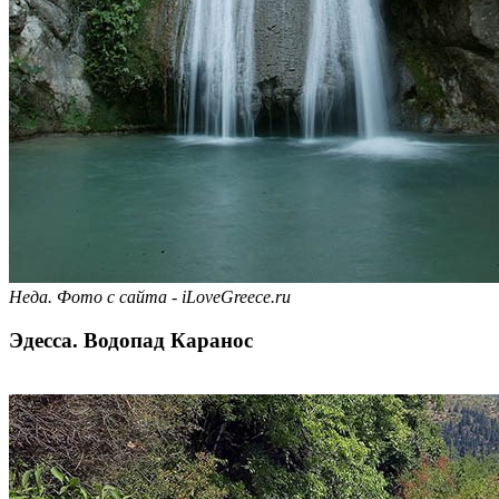
Неда. Фото с сайта - iLoveGreece.ru
Эдесса. Водопад Каранос