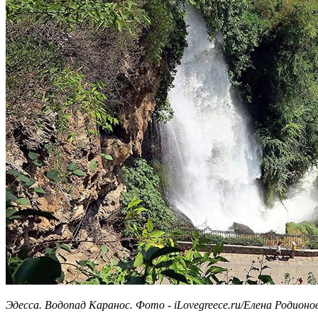
Эдесса. Водопад Каранос. Фото - iLovegreece.ru/Елена Родион