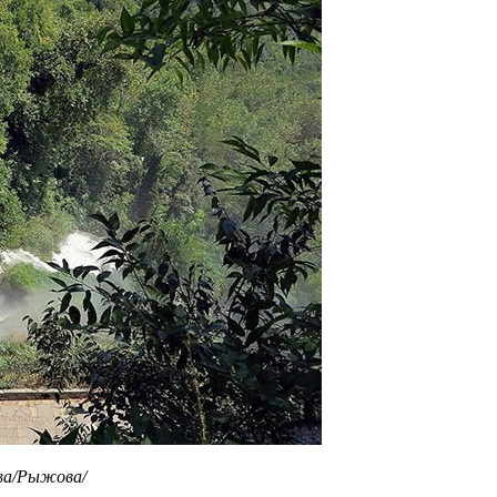
ова/Рыжова/