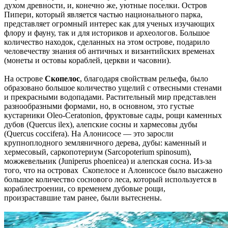
духом древности, и, конечно же, уютные поселки. Остров
Пипери, который является частью национального парка,
представляет огромный интерес как для ученых изучающих
флору и фауну, так и для историков и археологов. Большое
количество находок, сделанных на этом острове, подарило
человечеству знания об античных и византийских временах
(монеты и остовы кораблей, церкви и часовни).
На острове
Скопелос
, благодаря свойствам рельефа, было
образовано большое количество ущелий с отвесными стенами
и прекрасными водопадами. Растительный мир представлен
разнообразными формами, но, в основном, это густые
кустарники Oleo-Ceratonion, фруктовые сады, рощи каменных
дубов (Quercus ilex), алепские сосны и хармесовы дубы
(Quercus coccifera). На Алонисосе — это заросли
крупноплодного земляничного дерева, дубы: каменный и
хермесовый, саркопотериум (Sarcopoterium spinosum),
можжевельник (Juniperus phoenicea) и алепская сосна. Из-за
того, что на островах Скопелосе и Алонисосе было высажено
большое количество соснового леса, который используется в
кораблестроении, со временем дубовые рощи,
произраставшие там ранее, были вытеснены.