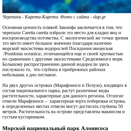
Черепахи - Карета-Карета. Фото с сайта - slap.gr
Основная ценность пляжей Закинфа заключается в том, что
черепахи Caretta caretta избрали это место для кладки яиц и
воспроизводства потомства. С экологической же точки зрения
это место имеет большое значение благодаря наличию
морской экосистемы водорослей Посидония океанская
/Posidonia oceanica/, отличающейся еще и своей хрупкостью
по сравнению с другими экосистемами Средиземного моря.
Большому распространению данной водоросли здесь
послужило то, что глубина в прибрежных районах
небольшая, а дно песчаное.
На двух других островах (Марафониси и Пелузо), входящих в
состав национального парка, растут различные виды
растительности, характерные для данного региона. Отлогие
отмели Марафониси – характерная черта побережья острова,
в определенных местах отмели могут достигать глубины 50
метров. Растительность на острове представлена маквисом и
густым кустарником.
Морской национальный парк Алонисоса