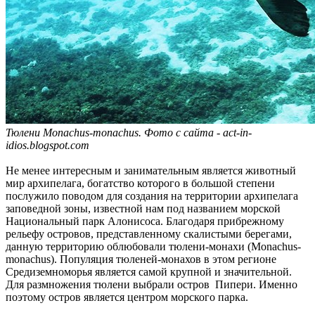
Тюлени Monachus-monachus. Фото с сайта - act-in-
idios.blogspot.com
Не менее интересным и занимательным является животный
мир архипелага, богатство которого в большой степени
послужило поводом для создания на территории архипелага
заповедной зоны, известной нам под названием морской
Национальный парк Алонисоса. Благодаря прибрежному
рельефу островов, представленному скалистыми берегами,
данную территорию облюбовали тюлени-монахи (Monachus-
monachus). Популяция тюленей-монахов в этом регионе
Средиземноморья является самой крупной и значительной.
Для размножения тюлени выбрали остров Пипери. Именно
поэтому остров является центром морского парка.