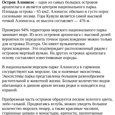
Остров Алонисос
– один из самых больших островов
архипелага и является центром национального парка.
Площадь острова – 65 км2. Алонисос обильно и густо порос
сосновыми лесами. Гора Кувули является самой высокой
точкой Алонисоса, ее высота составляет — 476 м.
Примерно 94% территории морского национального парка
занимает море. Из всех островов архипелага с высокой долей
вероятности определить точное происхождение можно только
для островка Псатура. Он имеет вулканическое
происхождение. Это подтверждает расположенный рядом с
островом мертвый вулкан. На других островах архипелага
основу составляют известняковые породы.
В национальном морском парке Алонисоса в гармонии
сосуществуют как морские, так и наземные экосистемы.
Экосистемы парка представлены большим разнообразием
растительной и животной жизни. Большое количество видов
обитающих в данном ареале весьма редки и находятся под
охраной.
Прибрежная часть островов образуется песком золотого цвета,
либо галькой. Продвигаясь вглубь, можно увидеть большое
количество морских пещер, а также красивые часовни,
старинные церкви и монастыри, крепости, пропитанные