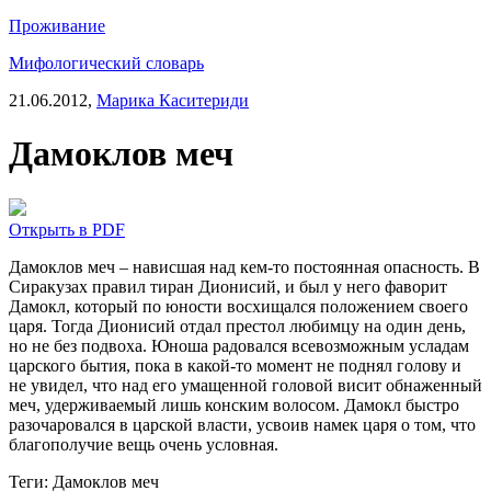
Проживание
Мифологический словарь
21.06.2012,
Марика Каситериди
Дамоклов меч
Открыть в PDF
Дамоклов меч – нависшая над кем-то постоянная опасность. В
Сиракузах правил тиран Дионисий, и был у него фаворит
Дамокл, который по юности восхищался положением своего
царя. Тогда Дионисий отдал престол любимцу на один день,
но не без подвоха. Юноша радовался всевозможным усладам
царского бытия, пока в какой-то момент не поднял голову и
не увидел, что над его умащенной головой висит обнаженный
меч, удерживаемый лишь конским волосом. Дамокл быстро
разочаровался в царской власти, усвоив намек царя о том, что
благополучие вещь очень условная.
Теги:
Дамоклов меч