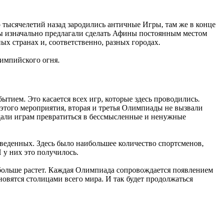
 тысячелетий назад зародились античные Игры, там же в конце
ры изначально предлагали сделать Афины постоянным местом
х странах и, соответственно, разных городах.
лимпийского огня.
ием. Это касается всех игр, которые здесь проводились.
этого мероприятия, вторая и третья Олимпиады не вызвали
 дали играм превратиться в бессмысленные и ненужные
оведенных. Здесь было наибольшее количество спортсменов,
 у них это получилось.
 больше растет. Каждая Олимпиада сопровождается появлением
вятся столицами всего мира. И так будет продолжаться