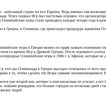
 - небольшой стране на юге Европы. Ведь именно там несколько
ада. Успех первых Игр был настолько огромен, что организато
 Олимпийские игры стали проводить каждые четыре года в разны
но в Греции, в Олимпии, где происходит процедура зажжения О
пийские игры в Греции можно по праву назвать огромным событ
ием со времен Игр в Древней Греции. После огромного успеха 
внеочередные Олимпийские игры в 1906 г. в Афинах, которые не
 в этот раз Олимпиада в Греции выгодно отличалась от всех пр
орами в то, чтобы сделать эти Игры самыми запоминающимися. И
ся уже второй век, интерес к ним нисколько не угасает, а все
новыми рекордами, все больше городов на несколько дней стано
в жизни людей.