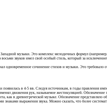
 Западной музыки. Это комплекс мелодичных формул (например, 
 восьми звуков имел свой особый стиль, который за исключение
ачал одновременное сочинение стихов и музыки. Это требовало 
появилась в 4-5 вв. Следуя источникам, в годы правления имп
рименял движения рук, называемое жестикуляцией. Обозначение
вита, как в древнегреческой музыке. Обозначение представляло
обыми знаками выражения звука. Можно сказать, что более си