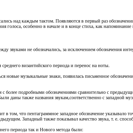
ались над каждым тактом. Появляются в первый раз обозначени
 голоса, особенно в начале и в конце стиха, как напоминание 
жду звуками не обозначались, за исключением обозначения инте
 среднего византийского периода и перенос на ноты.
ься новые музыкальные знаки, появилась письменное обозначение
м с более подробными обозначениями сравнительно с предыдущи
и даны также названия звукам,соответственно с западной музыко
т в том, что пентаграммное западное обозначение указывало точ
едыдущим. Западный также показывал качество звука, т. е. спос
него периода так и Нового метода были: