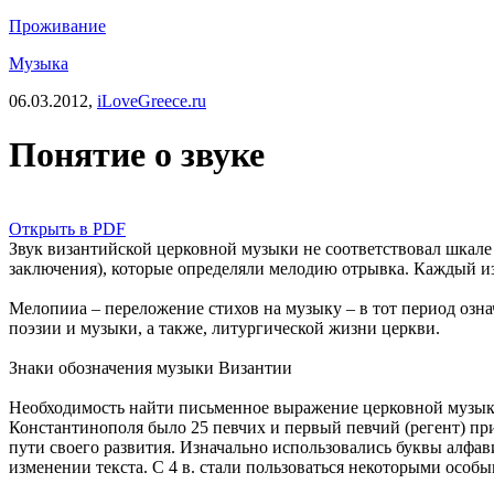
Проживание
Музыка
06.03.2012,
iLoveGreece.ru
Понятие о звуке
Открыть в PDF
Звук византийской церковной музыки не соответствовал шкале
заключения), которые определяли мелодию отрывка. Каждый из
Мелопииа – переложение стихов на музыку – в тот период озн
поэзии и музыки, а также, литургической жизни церкви.
Знаки обозначения музыки Византии
Необходимость найти письменное выражение церковной музыки 
Константинополя было 25 певчих и первый певчий (регент) п
пути своего развития. Изначально использовались буквы алфа
изменении текста. С 4 в. стали пользоваться некоторыми ос