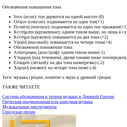
Обозначения повышения тона
Ίσον (исон): тон держится на одной высоте (0)
Ολίγον (олигон): поднимается на один тон(+1)
Πεταστή (пентаси): поднимается на один тон прыжком(+1
Κεντήματα (кружевные): одним тоном выше, но лишь в сл
Κέντημα (кружево): повышается на два тона (+2)
Υψηλή (высокий): повышается на четыре тона(+4)
Обозначения понижения тона.
Απόστροφος (апостроф): одним тоном ниже(-1)
Υπορροή (под течением): двумя тонами ниже поочередно(
Ελαφρόν (легкий): на два тона ниже(резко) (-2)
Χαμηλή (низкое): на четыре тона ниже (-4)
Теги:
музыка греции, понятие о звуке в древней греции
ТАКЖЕ ЧИТАЕТЕ
Система обозначения и теория музыки в Древней Греции
Греческая традиционная или народная музыка
Музыкальные инструменты
Городские песни