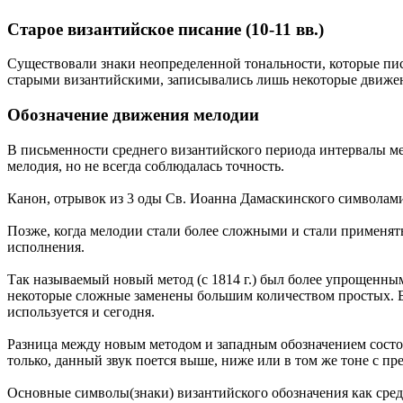
Старое византийское писание (10-11 вв.)
Существовали знаки неопределенной тональности, которые пис
старыми византийскими, записывались лишь некоторые движения
Обозначение движения мелодии
В письменности среднего византийского периода интервалы ме
мелодия, но не всегда соблюдалась точность.
Канон, отрывок из 3 оды Св. Иоанна Дамаскинского символами
Позже, когда мелодии стали более сложными и стали применят
исполнения.
Так называемый новый метод (с 1814 г.) был более упрощенны
некоторые сложные заменены большим количеством простых. Был
используется и сегодня.
Разница между новым методом и западным обозначением состои
только, данный звук поется выше, ниже или в том же тоне с пр
Основные символы(знаки) византийского обозначения как сред