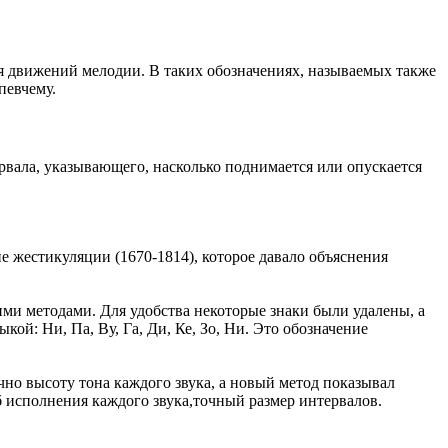
я движений мелодии. В таких обозначениях, называемых также
певчему.
рвала, указывающего, насколько поднимается или опускается
 жестикуляции (1670-1814), которое давало объяснения
ми методами. Для удобства некоторые знаки были удалены, а
й: Ни, Па, Ву, Га, Ди, Ке, Зо, Ни. Это обозначение
но высоту тона каждого звука, а новый метод показывал
об исполнения каждого звука,точный размер интервалов.