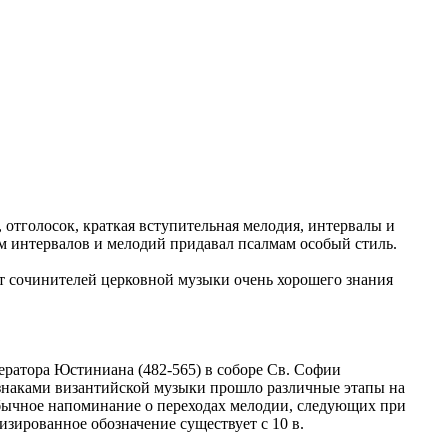
отголосок, краткая вступительная мелодия, интервалы и
м интервалов и мелодий придавал псалмам особый стиль.
от сочинителей церковной музыки очень хорошего знания
ератора Юстиниана (482-565) в соборе Св. Софии
 знаками византийской музыки прошло различные этапы на
 обычное напоминание о переходах мелодии, следующих при
стематизированное обозначение существует с 10 в.