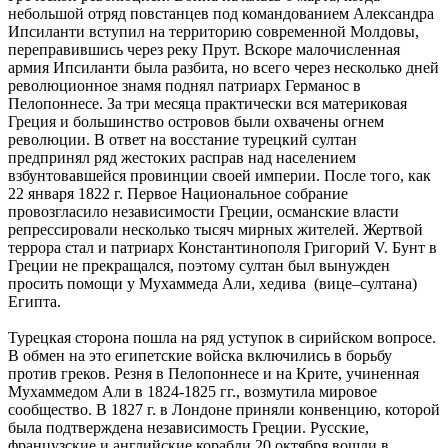
небольшой отряд повстанцев под командованием Александра
Ипсиланти вступил на территорию современной Молдовы,
переправившись через реку Прут. Вскоре малочисленная
армия Ипсиланти была разбита, но всего через несколько дней
революционное знамя поднял патриарх Германос в
Пелопоннесе. За три месяца практически вся материковая
Греция и большинство островов были охвачены огнем
революции. В ответ на восстание турецкий султан
предпринял ряд жестоких расправ над населением
взбунтовавшейся провинции своей империи. После того, как
22 января 1822 г. Первое Национальное собрание
провозгласило независимости Греции, османские власти
репрессировали несколько тысяч мирных жителей. Жертвой
террора стал и патриарх Константинополя Григорий V. Бунт в
Греции не прекращался, поэтому султан был вынужден
просить помощи у Мухаммеда Али, хедива (вице–султана)
Египта.
Турецкая сторона пошла на ряд уступок в сирийском вопросе.
В обмен на это египетские войска включились в борьбу
против греков. Резня в Пелопоннесе и на Крите, учиненная
Мухаммедом Али в 1824-1825 гг., возмутила мировое
сообщество. В 1827 г. в Лондоне приняли конвенцию, которой
была подтверждена независимость Греции. Русские,
французские и английские корабли 20 октября вошли в