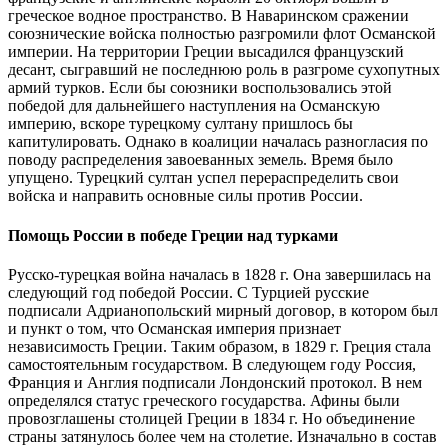
греческое водное пространство. В Наваринском сражении
союзнические войска полностью разгромили флот Османской
империи. На территории Греции высадился французский
десант, сыгравший не последнюю роль в разгроме сухопутных
армий турков. Если бы союзники воспользовались этой
победой для дальнейшего наступления на Османскую
империю, вскоре турецкому султану пришлось бы
капитулировать. Однако в коалиции началась разногласия по
поводу распределения завоеванных земель. Время было
упущено. Турецкий султан успел перераспределить свои
войска и направить основные силы против России.
Помощь России в победе Греции над турками
Русско-турецкая война началась в 1828 г. Она завершилась на
следующий год победой России. С Турцией русские
подписали Адрианопольский мирный договор, в котором был
и пункт о том, что Османская империя признает
независимость Греции. Таким образом, в 1829 г. Греция стала
самостоятельным государством. В следующем году Россия,
Франция и Англия подписали Лондонский протокол. В нем
определялся статус греческого государства. Афины были
провозглашены столицей Греции в 1834 г. Но объединение
страны затянулось более чем на столетие. Изначально в состав