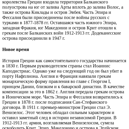
королевства Греции входила территория Балканского
полуострова на юг от залива Арты вплоть до залива Волос, а
также острова Киклады и остров Эвбея. Часть Эпира и
Фессалия были присоединены после войны русских с
турками в 1877-1878 гг. Оставшаяся часть южного Эпира,
западная Фракия, юг Македонии и остров Крит отошли к
грекам после Балканских войн 1912-1913 гг. Додеканесские
острова присоединили в 1947 г.
Новое время
История Греции как самостоятельного государства начинается
в 1830 г. Первым руководителем страны стал Иоаннис
Каподистриас. Однако уже на следующий год он был убит в
порту Нафплиона. Англия и Франция навязали грекам
монархическую форму правления во главе с Георгом I,
принцем Дании, близким и к баварской династии. В качестве
компенсации за это в 1862 г. Англия передала грекам острова
в Ионическом море. Часть Эпира и Фессалия возвратились к
Греции в 1878 г. после подписания Сан-Стефанского
договора. В 1911 г. премьер-министром Греции стал Э.
Венизелос. Этот человек обладал сильным характером и
оставил заметный след в истории независимой Греции. В
1912-1913 гг. армия, возглавляемая Венизелосом, сумела
освободить Крит, Эпир, Македонию и острова в Эгейском