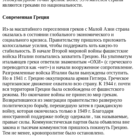
являются греками по национальности.
Современная Греция
Из-за масштабного переселения греков с Малой Азии страна
оказалась в состоянии глобального экономического и
социального кризиса. Правительству пришлось приложить
колоссальные усилия, чтобы поддержать хоть какую-то
стабильность. В начале Второй мировой войны фашистские
войска Италии попытались захватить Грецию. На ультиматум
итальянцев греки ответили знаменитым «ОХИ» (с греческого
переводится как «нет») и начали вооруженное сопротивление.
Разгромленные войска Италии были вынуждены отступить.
Но в 1941 г. Грецию оккупировала армия Гитлера. Греческое
партизанское движение охватило всю страну. К 1944 г. почти
вся территория Греции была освобождена от фашистского
режима. Но окончание войны не принесло мир грекам.
Возвратившееся из эмиграции правительство развернуло
политическую борьбу, перешедшую затем в гражданскую
войну, которая окончилась только в 1949 г. Благодаря
иностранной поддержке победу одержали , так называемые,
правые силы. Коммунистическая партия была объявлена вне
закона и тысячам коммунистов пришлось покинуть Грецию.
Тем не менее, кровопролитие было остановлено.