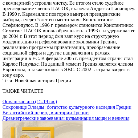
с компартией устроили чистку. Ее итогом стало судебное
преследование членов ПАСОК, включая Андреаса Папандреу.
В 1990 г. Караманлис повторно выиграл президентские
выборы, а через 5 лет его место занял Константинос
Стефанопулос. В 1996 г. премьером становится Константинос
Симитис. ПАСОК вновь обрел власть в 1993 г. и удерживал ее
до 2004 г. В этот период был взят курс на структурную
модернизацию и реформирование экономики Греции,
реализацию программы приватизации, преобразование
социальной сферы и другие направления в рамках
интеграции в ЕС. В феврале 2005 г. президентом страны стал
Карлос Папульяс. На данный момент Греция является членом
Евросоюза, а также входит в ЭВС. С 2002 г. страна входит в
зону евро.
Теги:
Новейшая история Греции
ТАКЖЕ ЧИТАЕТЕ
Османское иго (15-19 вв.)
Сокровище Эллады: богатство культурного наследия Греции
Византийский период в истории Греции
Древнегреческие завоевания: кульминация мощи и величия