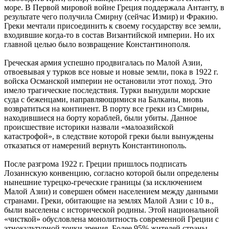
море. В Первой мировой войне Греция поддержала Антанту, в
результате чего получила Смирну (сейчас Измир) и Фракию.
Греки мечтали присоединить к своему государству все земли,
входившие когда-то в состав Византийской империи. Но их
главной целью было возвращение Константинополя.
Греческая армия успешно продвигалась по Малой Азии,
отвоевывая у турков все новые и новые земли, пока в 1922 г.
войска Османской империи не остановили этот поход. Это
имело трагические последствия. Турки вынудили морские
суда с беженцами, направляющимися на Балканы, вновь
возвратиться на континент. В порту все греки из Смирны,
находившиеся на борту кораблей, были убиты. Данное
происшествие историки назвали «малоазийской
катастрофой», в следствие которой греки были вынуждены
отказаться от намерений вернуть Константинополь.
После разгрома 1922 г. Греции пришлось подписать
Лозаннскую конвенцию, согласно которой были определены
нынешние турецко-греческие границы (за исключением
Малой Азии) и совершен обмен населением между данными
странами. Греки, обитающие на землях Малой Азии с 10 в.,
были выселены с исторической родины. Этой национальной
«чисткой» обусловлена монолитность современной Греции с
этнокультурной точки зрения. Более 95% жителей страны