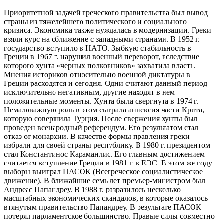
Приоритетной задачей греческого правительства был вывод
страны из тяжелейшего политического и социального
кризиса. Экономика также нуждалась в модернизации. Греки
взяли курс на сближение с западными странами. В 1952 г.
государство вступило в НАТО. Зыбкую стабильность в
Греции в 1967 г. нарушил военный переворот, вследствие
которого хунта «черных полковников» захватила власть.
Мнения историков относительно военной диктатуры в
Греции расходятся и сегодня. Одни считают данный период
исключительно негативным, другие находят в нем
положительные моменты. Хунта была свергнута в 1974 г.
Немаловажную роль в этом сыграла аннексия части Крита,
которую совершила Турция. После свержения хунты был
проведен всенародный референдум. Его результатом стал
отказ от монархии. В качестве формы правления греки
избрали для своей страны республику. В 1980 г. президентом
стал Константинос Караманлис. Его главным достижением
считается вступление Греции в 1981 г. в ЕЭС. В этом же году
выборы выиграл ПАСОК (Всегреческое социалистическое
движение). В ближайшие семь лет премьер-министром был
Андреас Папандреу. В 1988 г. разразилось несколько
масштабных экономических скандалов, в которые оказалось
втянутым правительство Папандреу. В результате ПАСОК
потерял парламентское большинство. Правые силы совместно