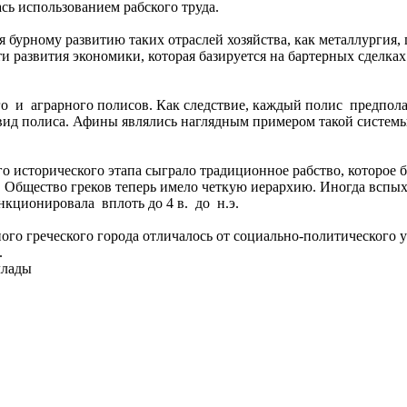
сь использованием рабского труда.
урному развитию таких отраслей хозяйства, как металлургия, го
ти развития экономики, которая базируется на бартерных сделк
 и аграрного полисов. Как следствие, каждый полис предпола
ид полиса. Афины являлись наглядным примером такой системы.
о исторического этапа сыграло традиционное рабство, которое 
. Общество греков теперь имело четкую иерархию. Иногда всп
нкционировала вплоть до 4 в. до н.э.
ного греческого города отличалось от социально-политического
.
ллады