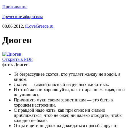
Проживание
Греческие афоризмы
08.06.2012,
iLoveGreece.ru
Диоген
Открыть в PDF
фото: Диоген
Те безрассуднее скотов, кто утоляет жажду не водой, а
вином.
Льстец — самый опасный из ручных животных.
Из этой жизни хорошо уйти, как с пира: не жаждая, но и
не упившись.
Причинять муки своим завистникам — это быть в
хорошем настроении.
С правдой надо жить, как при огне: ни сильно
приближаться, чтоб не ожег, ни далеко отходить, чтобы
холодно не было.
Отцы и дети не должны дожидаться просьбы друг от