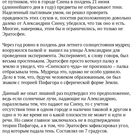
от путников, что в городе Сиена в полдень 21 июня
(длиннейшего дня в году) предметы не отбрасывают тени.
Наделенный пытливым умом, он решил проверить
правдивость этих слухов и, посетив расположенную довольно
далеко от Александрии Сиену, убедился, что так оно и есть.
Многие, наверняка, этим бы и ограничились, но только не
Эратосфен.
Через год ровно в полдень дня летнего солнцестояния мудрец
вооружился палкой и вышел на улицы Александрии для
проведения эксперимента. Эксперимент, к слову говоря, был
весьма простеньким, Эратосфен просто воткнул палку в
землю и увидел, что «Сиенского чуда» не произошло – палка
отбрасывала тень. Мудреца это, однако не особо удивило.
Дело в том, что, будучи человеком образованным, он был
знаком с теорией Пифагора о сферической форме Земли.
Данный же опыт лишний раз подтвердил это предположение,
ведь если солнечные лучи, падающие на Александрию,
параллельны тем, что падают на Сиену, то с учетом
отсутствия тени в одном городе и наличии таковой в другом в
одно и то же время ни о какой плоскости не может и идти и
речи. Но самое главное заключалось не в подтверждении
теории Пифагора, а в том, что Эратосфен зафиксировал угол,
под которым падала тень. Составлял он 7 градусов.