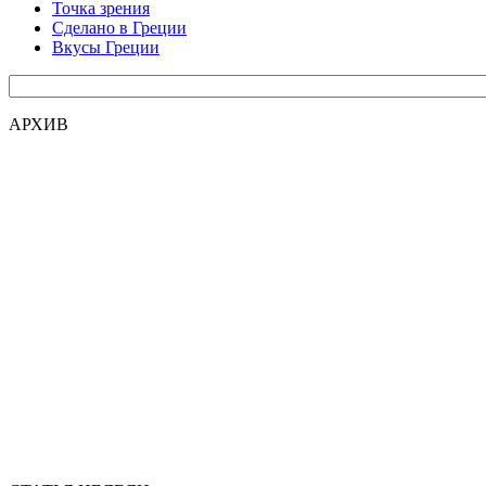
Точка зрения
Сделано в Греции
Вкусы Греции
АРХИВ