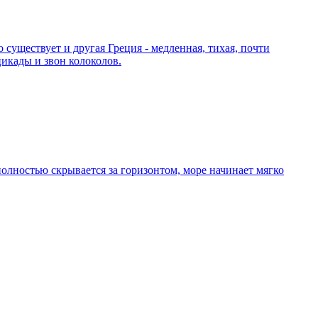
уществует и другая Греция - медленная, тихая, почти
цикады и звон колоколов.
полностью скрывается за горизонтом, море начинает мягко