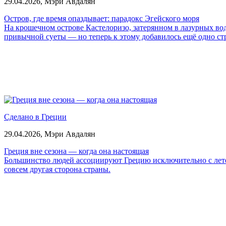
29.04.2026,
Мэри Авдалян
Остров, где время опаздывает: парадокс Эгейского моря
На крошечном острове Кастелоризо, затерянном в лазурных вод
привычной суеты — но теперь к этому добавилось ещё одно стра
Сделано в Греции
29.04.2026,
Мэри Авдалян
Греция вне сезона — когда она настоящая
Большинство людей ассоциируют Грецию исключительно с летом
совсем другая сторона страны.