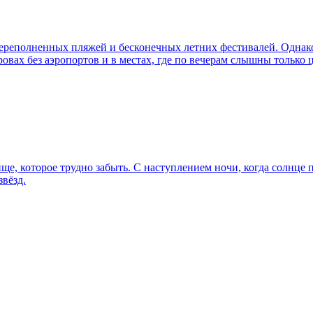
реполненных пляжей и бесконечных летних фестивалей. Однако с
ровах без аэропортов и в местах, где по вечерам слышны только 
е, которое трудно забыть. С наступлением ночи, когда солнце 
звёзд.