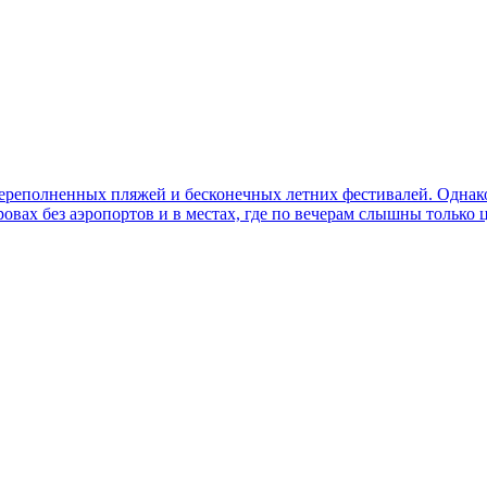
реполненных пляжей и бесконечных летних фестивалей. Однако с
ровах без аэропортов и в местах, где по вечерам слышны только 