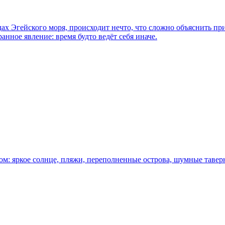
ах Эгейского моря, происходит нечто, что сложно объяснить пр
нное явление: время будто ведёт себя иначе.
: яркое солнце, пляжи, переполненные острова, шумные таверны