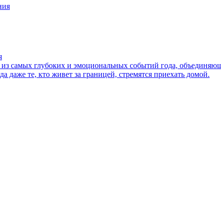
я
о из самых глубоких и эмоциональных событий года, объединяющ
 даже те, кто живет за границей, стремятся приехать домой.