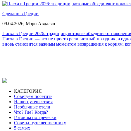
Сделано в Греции
09.04.2026,
Мэри Авдалян
Пасха в Греции 2026: традиции, которые объединяют поколени
Пасха в Греции — это не просто религиозный праздник, а одн
вновь становится важным моментом возвращения к корням, когда
КАТЕГОРИЯ
Советуем посетить
Наши путешествия
Необычные отели
Что? Где? Когда?
Готовим по-гречески
Советы путешественнику
5 самых