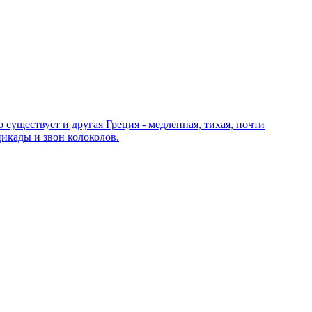
уществует и другая Греция - медленная, тихая, почти
цикады и звон колоколов.