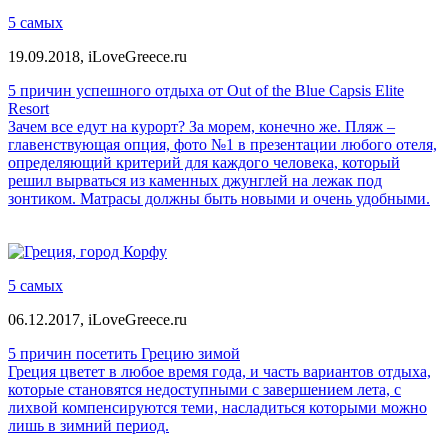
5 самых
19.09.2018,
iLoveGreece.ru
5 причин успешного отдыха от Out of the Blue Capsis Elite
Resort
Зачем все едут на курорт? За морем, конечно же. Пляж –
главенствующая опция, фото №1 в презентации любого отеля,
определяющий критерий для каждого человека, который
решил вырваться из каменных джунглей на лежак под
зонтиком. Матрасы должны быть новыми и очень удобными.
5 самых
06.12.2017,
iLoveGreece.ru
5 причин посетить Грецию зимой
Греция цветет в любое время года, и часть вариантов отдыха,
которые становятся недоступными с завершением лета, с
лихвой компенсируются теми, насладиться которыми можно
лишь в зимний период.