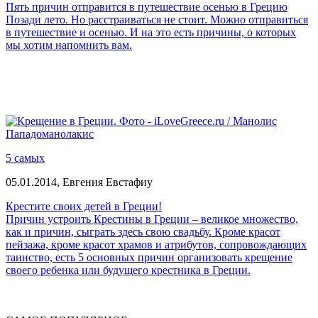
Пять причин отправится в путешествие осенью в Грецию
Позади лето. Но расстраиваться не стоит. Можно отправиться
в путешествие и осенью. И на это есть причины, о которых
мы хотим напомнить вам.
5 самых
05.01.2014,
Евгения Евстафиу
Крестите своих детей в Греции!
Причин устроить Крестины в Греции – великое множество,
как и причин, сыграть здесь свою свадьбу. Кроме красот
пейзажа, кроме красот храмов и атрибутов, сопровождающих
таинство, есть 5 основных причин организовать крещение
своего ребенка или будущего крестника в Греции.