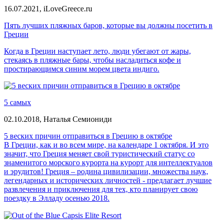
16.07.2021,
iLoveGreece.ru
Пять лучших пляжных баров, которые вы должны посетить в
Греции
Когда в Греции наступает лето, люди убегают от жары,
стекаясь в пляжные бары, чтобы насладиться кофе и
простирающимся синим морем цвета индиго.
5 самых
02.10.2018,
Наталья Семиониди
5 веских причин отправиться в Грецию в октябре
В Греции, как и во всем мире, на календаре 1 октября. И это
значит, что Греция меняет свой туристический статус со
знаменитого морского курорта на курорт для интеллектуалов
и эрудитов! Греция – родина цивилизации, множества наук,
легендарных и исторических личностей - предлагает лучшие
развлечения и приключения для тех, кто планирует свою
поездку в Элладу осенью 2018.