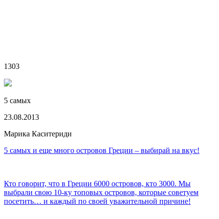
1303
5 самых
23.08.2013
Марика Каситериди
5 самых и еще много островов Греции – выбирай на вкус!
Кто говорит, что в Греции 6000 островов, кто 3000. Мы
выбрали свою 10-ку топовых островов, которые советуем
посетить… и каждый по своей уважительной причине!