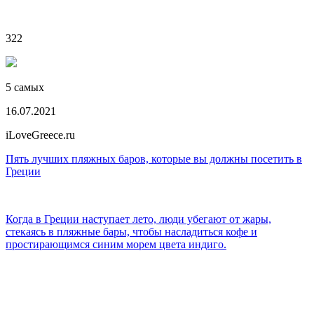
322
5 самых
16.07.2021
iLoveGreece.ru
Пять лучших пляжных баров, которые вы должны посетить в
Греции
Когда в Греции наступает лето, люди убегают от жары,
стекаясь в пляжные бары, чтобы насладиться кофе и
простирающимся синим морем цвета индиго.