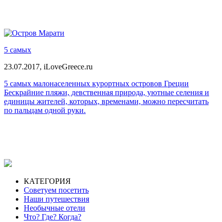
5 самых
23.07.2017,
iLoveGreece.ru
5 самых малонаселенных курортных островов Греции
Бескрайние пляжи, девственная природа, уютные селения и
единицы жителей, которых, временами, можно пересчитать
по пальцам одной руки.
КАТЕГОРИЯ
Советуем посетить
Наши путешествия
Необычные отели
Что? Где? Когда?