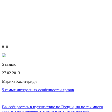
810
5 самых
27.02.2013
Марика Каситериди
5 самых интересных особенностей греков
Вы собираетесь в путешествие по Греции, но не так много
знаете о населяющем эту чудесную страну народе?