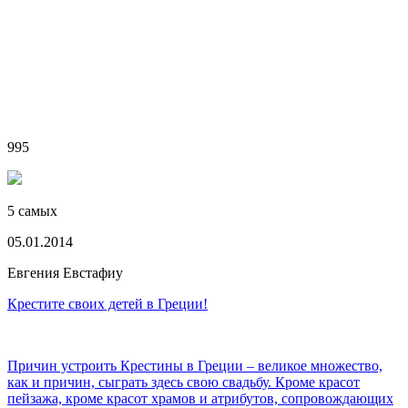
995
5 самых
05.01.2014
Евгения Евстафиу
Крестите своих детей в Греции!
Причин устроить Крестины в Греции – великое множество,
как и причин, сыграть здесь свою свадьбу. Кроме красот
пейзажа, кроме красот храмов и атрибутов, сопровождающих