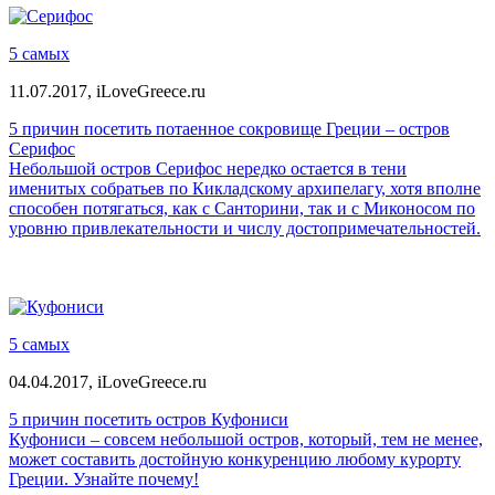
5 самых
11.07.2017,
iLoveGreece.ru
5 причин посетить потаенное сокровище Греции – остров
Серифос
Небольшой остров Серифос нередко остается в тени
именитых собратьев по Кикладскому архипелагу, хотя вполне
способен потягаться, как с Санторини, так и с Миконосом по
уровню привлекательности и числу достопримечательностей.
5 самых
04.04.2017,
iLoveGreece.ru
5 причин посетить остров Куфониси
Куфониси – совсем небольшой остров, который, тем не менее,
может составить достойную конкуренцию любому курорту
Греции. Узнайте почему!