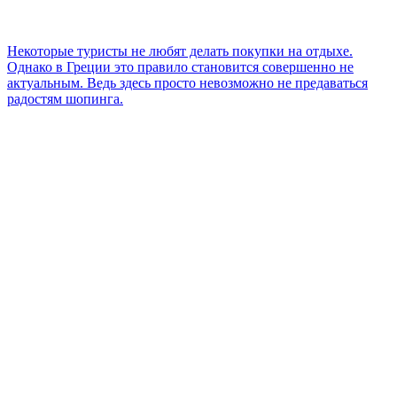
Некоторые туристы не любят делать покупки на отдыхе.
Однако в Греции это правило становится совершенно не
актуальным. Ведь здесь просто невозможно не предаваться
радостям шопинга.