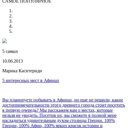
САМОЕ ПОПУЛЯРНОЕ
5 самых
10.06.2013
Марика Каситериди
5 интересных мест в Афинах
Вы планируете побывать в Афинах, но еще не решили, какие
достопримечательности этого древнего города стоит посетить
в первую очередь? Мы расскажем вам о местах, которые
нельзя не увидеть. Посетив их, вы сможете в полной мере
насладиться удивительным духом столицы Греции. 100%
Греции, 100% Афин, 100% ярких красок истории и