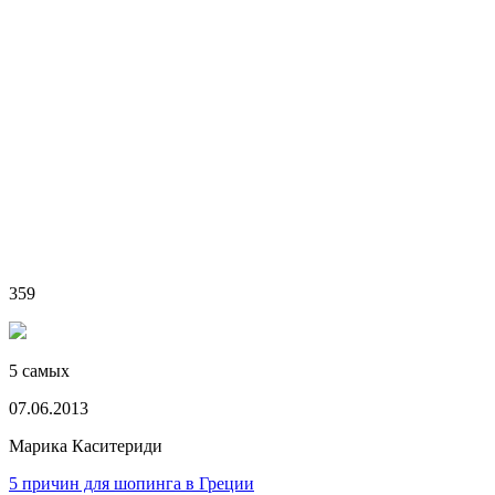
359
5 самых
07.06.2013
Марика Каситериди
5 причин для шопинга в Греции