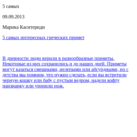
5 самых
09.09.2013
Марика Каситериди
5 самых интересных греческих примет
В древности люди верили в разнообразные приметы.
Некоторые из них сохранились и до наших дней. Приметы
могут казаться смешными, нелепыми или абсурдными, но с
детства мы помним, что нужно сделать, если вы встретили
черную кошку или бабу с пустым ведром, надели кофту
наизнанку или уронили нож.