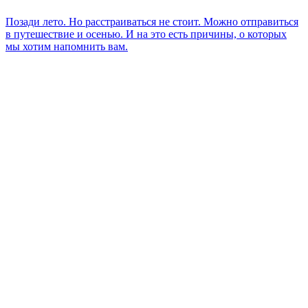
Позади лето. Но расстраиваться не стоит. Можно отправиться
в путешествие и осенью. И на это есть причины, о которых
мы хотим напомнить вам.