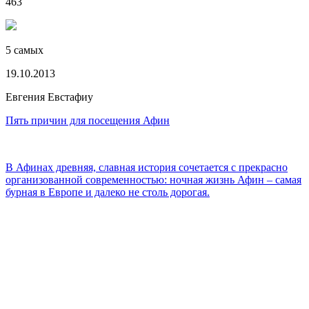
463
5 самых
19.10.2013
Евгения Евстафиу
Пять причин для посещения Афин
В Афинах древняя, славная история сочетается с прекрасно
организованной современностью: ночная жизнь Афин – самая
бурная в Европе и далеко не столь дорогая.