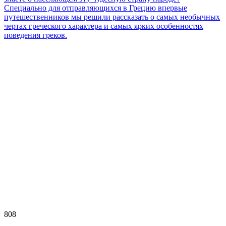
Специально для отправляющихся в Грецию впервые
путешественников мы решили рассказать о самых необычных
чертах греческого характера и самых ярких особенностях
поведения греков.
808