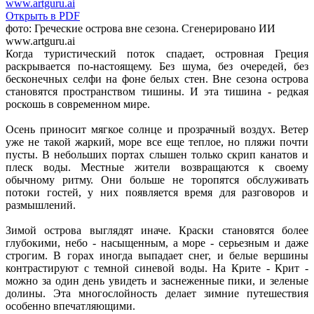
Открыть в PDF
фото: Греческие острова вне сезона. Сгенерировано ИИ
www.artguru.ai
Когда туристический поток спадает, островная Греция
раскрывается по-настоящему. Без шума, без очередей, без
бесконечных селфи на фоне белых стен. Вне сезона острова
становятся пространством тишины. И эта тишина - редкая
роскошь в современном мире.
Осень приносит мягкое солнце и прозрачный воздух. Ветер
уже не такой жаркий, море все еще теплое, но пляжи почти
пусты. В небольших портах слышен только скрип канатов и
плеск воды. Местные жители возвращаются к своему
обычному ритму. Они больше не торопятся обслуживать
потоки гостей, у них появляется время для разговоров и
размышлений.
Зимой острова выглядят иначе. Краски становятся более
глубокими, небо - насыщенным, а море - серьезным и даже
строгим. В горах иногда выпадает снег, и белые вершины
контрастируют с темной синевой воды. На Крите - Крит -
можно за один день увидеть и заснеженные пики, и зеленые
долины. Эта многослойность делает зимние путешествия
особенно впечатляющими.