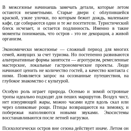
В межсезонье начинаешь замечать детали, которые летом
остаются незаметными. Старые двери с облупившейся
краской, узкие улочки, по которым бежит дождь, маленькие
кафе, где собираются одни и те же посетители. Туристический
блеск исчезает, и остается подлинность. Именно в такие
моменты понимаешь, что остров - это не декорация, а живой
организм.
Экономически межсезонье — сложный период для многих
семей, живущих за счет туризма. Но постепенно развиваются
альтернативные формы занятости — агротуризм, ремесленные
мастерские, локальные гастрономические проекты. Люди
начинают ценить не количество гостей, а качество контакта с
ними. Появляется запрос на осознанные путешествия, на
глубокое знакомство с культурой.
Особую роль играет природа. Осенью и зимой островные
тропы идеально подходят для пеших маршрутов. Воздух чист,
нет изнуряющей жары, можно часами идти вдоль скал или
через оливковые рощи. Птицы возвращаются на зимовку, и
побережья наполняются новыми звуками. Экосистемы
восстанавливаются после летней нагрузки.
Психологически остров вне сезона действует иначе. Летом он