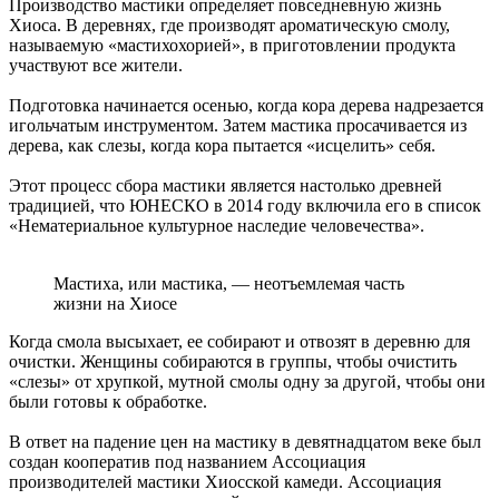
Производство мастики определяет повседневную жизнь
Хиоса. В деревнях, где производят ароматическую смолу,
называемую «мастихохорией», в приготовлении продукта
участвуют все жители.
Подготовка начинается осенью, когда кора дерева надрезается
игольчатым инструментом. Затем мастика просачивается из
дерева, как слезы, когда кора пытается «исцелить» себя.
Этот процесс сбора мастики является настолько древней
традицией, что ЮНЕСКО в 2014 году включила его в список
«Нематериальное культурное наследие человечества».
Мастиха, или мастика, — неотъемлемая часть
жизни на Хиосе
Когда смола высыхает, ее собирают и отвозят в деревню для
очистки. Женщины собираются в группы, чтобы очистить
«слезы» от хрупкой, мутной смолы одну за другой, чтобы они
были готовы к обработке.
В ответ на падение цен на мастику в девятнадцатом веке был
создан кооператив под названием Ассоциация
производителей мастики Хиосской камеди. Ассоциация