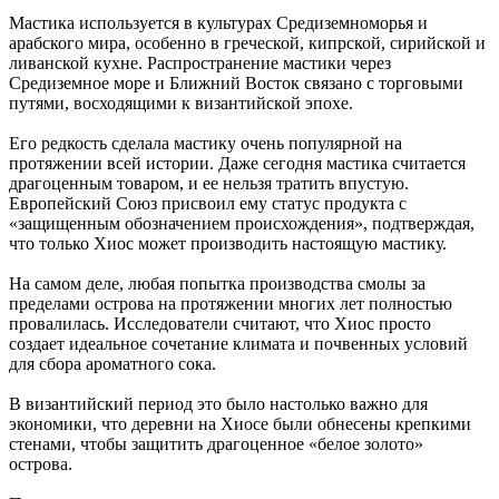
Мастика используется в культурах Средиземноморья и
арабского мира, особенно в греческой, кипрской, сирийской и
ливанской кухне. Распространение мастики через
Средиземное море и Ближний Восток связано с торговыми
путями, восходящими к византийской эпохе.
Его редкость сделала мастику очень популярной на
протяжении всей истории. Даже сегодня мастика считается
драгоценным товаром, и ее нельзя тратить впустую.
Европейский Союз присвоил ему статус продукта с
«защищенным обозначением происхождения», подтверждая,
что только Хиос может производить настоящую мастику.
На самом деле, любая попытка производства смолы за
пределами острова на протяжении многих лет полностью
провалилась. Исследователи считают, что Хиос просто
создает идеальное сочетание климата и почвенных условий
для сбора ароматного сока.
В византийский период это было настолько важно для
экономики, что деревни на Хиосе были обнесены крепкими
стенами, чтобы защитить драгоценное «белое золото»
острова.