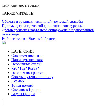
Теги:
сделано в греции
ТАКЖЕ ЧИТАЕТЕ
Обычаи и традиции типичной греческой свадьбы
Преимущества греческой философии эпикуреизма
Древнегреческая карта неба обнаружена в православном
монастыре
Война и театр в Древней Греции
КАТЕГОРИЯ
Советуем посетить
Наши путешествия
Необычные отели
Что? Где? Когда?
Готовим по-гречески
Советы путешественнику
5 самых
Точка зрения
Сделано в Греции
Вкусы Греции