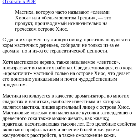
Открыть в PDF
Мастиха, которую часто называют «слезами
Хиоса» или «белым золотом Греции», — это
продукт, производимый исключительно на
греческом острове Хиос.
С древних времен эту липкую смолу, просачивающуюся из
коры мастичных деревьев, собирали не только из-за ее
аромата, но и из-за ее терапевтической ценности.
Хотя мастиковое дерево, также называемое «лентиск»,
произрастает во многих районах Средиземноморья, его кора
«кровоточит» мастикой только на острове Хиос, что делает
его поистине уникальным и почти чудодейственным
продуктом.
Мастика используется в качестве ароматизатора во многих
сладостях и напитках, наиболее известным из которых
является мастиха, пищеварительный ликер с острова Хиос.
Мастиковые «слезы» или маленькие кусочки затвердевшего
древесного сока также можно жевать, как жвачку, —
практика, насчитывающая тысячи лет. Его целебные свойства
включают профилактику и лечение болей в желудке и
желудочных расстройств, а также омоложение кожи.