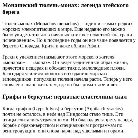
Монашеский тюлень-монах: легенда эгейского
берега
Тюлень-монах (Monachus monachus) — один из самых редких
морских млекопитающих в мире. Еще недавно его можно
было увидеть только в научных книгах с пометкой «на грани
исчезновения». Но в последние годы он все чаще появляется у
берегов Спорады, Крита и даже вблизи Афин.
Греки с уважением называют этого морского жителя
«монархо» — «монах». Он ведет уединенный образ жизни,
прячется в пещерах и обожает тихие, малолюдные пляжи.
Благодаря усилиям экологов и созданию морских
заповедников, популяция тюленя начала расти. Теперь у него
снова есть шанс жить там, где он был дома тысячи лет.
Грифы и беркуты: пернатые властелины скал
Когда грифов (Gyps fulvus) и беркутов (Aquila chrysaetos)
почти не осталось, в небе над Пиндосом стало тише. Эти
птицы считались утраченными. Но благодаря запрету на яды,
борьбе с браконьерством и специальным программам по
реинтродукции, они снова парят над ущельями и горами.