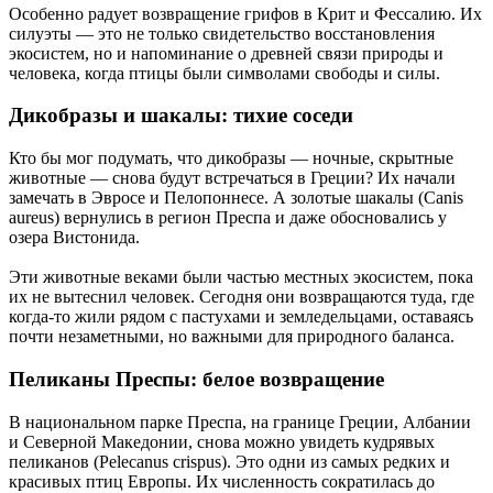
Особенно радует возвращение грифов в Крит и Фессалию. Их
силуэты — это не только свидетельство восстановления
экосистем, но и напоминание о древней связи природы и
человека, когда птицы были символами свободы и силы.
Дикобразы и шакалы: тихие соседи
Кто бы мог подумать, что дикобразы — ночные, скрытные
животные — снова будут встречаться в Греции? Их начали
замечать в Эвросе и Пелопоннесе. А золотые шакалы (Canis
aureus) вернулись в регион Преспа и даже обосновались у
озера Вистонида.
Эти животные веками были частью местных экосистем, пока
их не вытеснил человек. Сегодня они возвращаются туда, где
когда-то жили рядом с пастухами и земледельцами, оставаясь
почти незаметными, но важными для природного баланса.
Пеликаны Преспы: белое возвращение
В национальном парке Преспа, на границе Греции, Албании
и Северной Македонии, снова можно увидеть кудрявых
пеликанов (Pelecanus crispus). Это одни из самых редких и
красивых птиц Европы. Их численность сократилась до