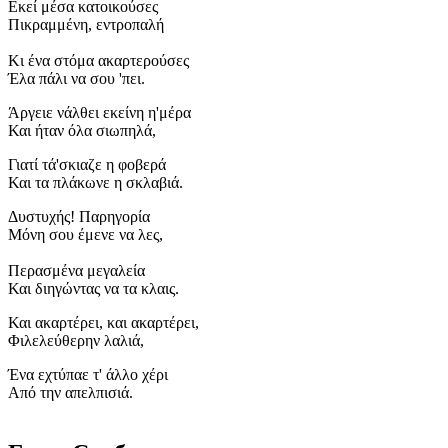
Εκεί μέσα κατοικούσες
Πικραμμένη, εντροπαλή
Κι ένα στόμα ακαρτερούσες
Έλα πάλι να σου 'πει.
Άργειε νάλθει εκείνη η'μέρα
Και ήταν όλα σιωπηλά,
Γιατί τά'σκιαζε η φοβερά
Και τα πλάκωνε η σκλαβιά.
Δυστυχής! Παρηγορία
Μόνη σου έμενε να λες,
Περασμένα μεγαλεία
Και διηγώντας να τα κλαις.
Και ακαρτέρει, και ακαρτέρει,
Φιλελεύθερην λαλιά,
Ένα εχτύπαε τ' άλλο χέρι
Από την απελπισιά.