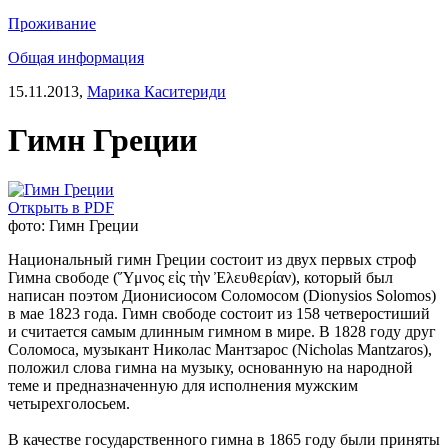
Проживание
Общая информация
15.11.2013,
Марика Каситериди
Гимн Греции
Открыть в PDF
фото: Гимн Греции
Национальный гимн Греции состоит из двух первых строф
Гимна свободе (Ὕμνος εἰς τὴν Ἐλευθερίαν), который был
написан поэтом Дионисиосом Соломосом (Dionysios Solomos)
в мае 1823 года. Гимн свободе состоит из 158 четверостиший
и считается самым длинным гимном в мире. В 1828 году друг
Соломоса, музыкант Николас Мантзарос (Nicholas Mantzaros),
положил слова гимна на музыку, основанную на народной
теме и предназначенную для исполнения мужским
четырехголосьем.
В качестве государственного гимна в 1865 году были приняты