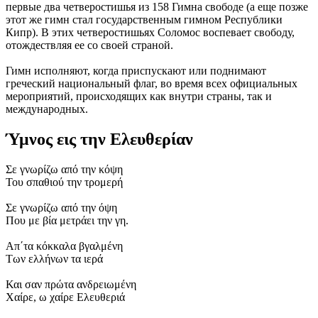
первые два четверостишья из 158 Гимна свободе (а еще позже
этот же гимн стал государственным гимном Республики
Кипр). В этих четверостишьях Соломос воспевает свободу,
отождествляя ее со своей страной.
Гимн исполняют, когда приспускают или поднимают
греческий национальный флаг, во время всех официальных
мероприятий, происходящих как внутри страны, так и
международных.
Ύμνος εις την Ελευθερίαν
Σε γνωρίζω από την κόψη
Του σπαθιού την τρομερή
Σε γνωρίζω από την όψη
Που με βία μετράει την γη.
Απ΄τα κόκκαλα βγαλμένη
Των ελλήνων τα ιερά
Και σαν πρώτα ανδρειωμένη
Χαίρε, ω χαίρε Ελευθεριά