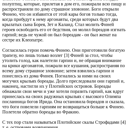
полуптиц, которые, прилетая в дом его, пожирали всю пищу и
распространяли по дому страшное зловоние. Боги открыли
Финею, что он избавится от этой кары богов только тогда,
когда прибудут к нему аргонавты, среди которых будут два
крылатых сына Борея, Зет и Калаид. Стал молить Финей
героев освободить его от бедствия, он молил бореадов изгнать
гарпий; ведь не чужой он был бореадам - он был женат на
сестре их Клеопатре.
Согласилась герои помочь Финею. Они приготовили богатую
трапезу, но лишь только возлег [3] Финей за стол, чтобы
утолить голод, как налетели гарпии и, не обращая внимание
на крики аргонавтов, пожрали все кушания, распространяя по
всему дому страшное зловоние; затем взвились гарпии и
понеслись из дома Финея. Погнались за ними на своих
могучих крыльях бореады. Долго преследовали они гарпий и,
наконец, настигли их у Плотийских островов. Бореады
обнажали свои мечи и уже хотели поразить гарпий, как вдруг
принеслась на своих радужных крыльях с высокого Олимпа
посланница богов Ирида. Она остановила бореадов и сказала,
что боги повелели гарпиям не возвращаться больше к Финею.
Полетели обратно бореады во Фракию.
С тех пор стали называться Плотийские скалы Строфадами [4]
т. е. островами возвращения.