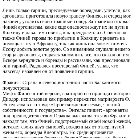
Лишь только гарпии, преследуемые бореадами, улетели, как
аргонавты приготовила новую трапезу Финею, и старец мог,
наконец, утолить свой страшный голод. За трапезой открыл
Финей аргонавтам, какие еще опасности ждут их на пути в
Колхиду и давал им советы, как преодолеть их. Советовал
также Финей героям по прибытии в Колхиду призвать на
помощь златую Афродиту, так как лишь она может помочь
Ясону добыть золотое руно. Со вниманием слушали вещего
старца аргонавты, стараясь запомнить все, что сказал он им.
Вскоре вернулись и бореады и рассказали, как преследовали
они гарпий. Радовался престарелый Финей, узнав, что
навсегда избавлен он от появления гарпий.
Фракия - Страна в северо-восточной части Балканского
полуострова.
Миф о Финее в той версии, в которой его приводит историк
Диодор, использован как пример пережитка матриархата Ф.
Энгельсом в его труде «Происхождение семьи, частной
собственности и государства». Энгельс пишет: «аргонавты
под предводительством Геракла высаживаются во Фракии и
находят там, что Финей, подстрекаемый своей новой женой,
истязает своих двух сыновей, рожденных от отвергнутой
жены его, бореады Клеопатры. Но среди аргонавтов
оказываются также бореады, братья Клеопатры, т.е. братья