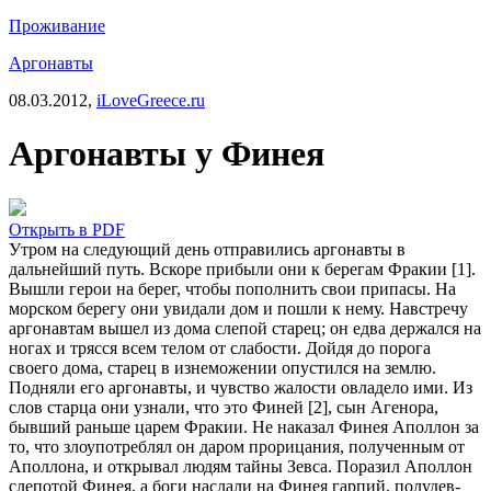
Проживание
Аргонавты
08.03.2012,
iLoveGreece.ru
Аргонавты у Финея
Открыть в PDF
Утром на следующий день отправились аргонавты в
дальнейший путь. Вскоре прибыли они к берегам Фракии [1].
Вышли герои на берег, чтобы пополнить свои припасы. На
морском берегу они увидали дом и пошли к нему. Навстречу
аргонавтам вышел из дома слепой старец; он едва держался на
ногах и трясся всем телом от слабости. Дойдя до порога
своего дома, старец в изнеможении опустился на землю.
Подняли его аргонавты, и чувство жалости овладело ими. Из
слов старца они узнали, что это Финей [2], сын Агенора,
бывший раньше царем Фракии. Не наказал Финея Аполлон за
то, что злоупотреблял он даром прорицания, полученным от
Аполлона, и открывал людям тайны Зевса. Поразил Аполлон
слепотой Финея, а боги наслали на Финея гарпий, полудев-