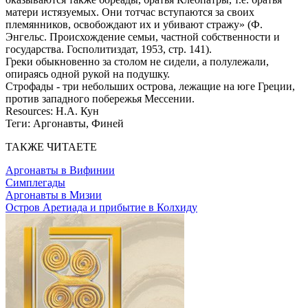
матери истязуемых. Они тотчас вступаются за своих
племянников, освобождают их и убивают стражу» (Ф.
Энгельс. Происхождение семьи, частной собственности и
государства. Госполитиздат, 1953, стр. 141).
Греки обыкновенно за столом не сидели, а полулежали,
опираясь одной рукой на подушку.
Строфады - три небольших острова, лежащие на юге Греции,
против западного побережья Мессении.
Resources:
Н.А. Кун
Теги:
Аргонавты, Финей
ТАКЖЕ ЧИТАЕТЕ
Аргонавты в Вифинии
Симплегады
Аргонавты в Мизии
Остров Аретиада и прибытие в Колхиду