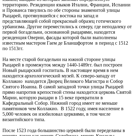
территорию. Резиденции языков Италии, Франции, Испании
и Прованса тянулись по обе стороны знаменитой улицы
Рыцарей, протянувшейся с востока на запад и
представляющей собой прекрасный образец готического
урбанизма. Другие переместились к северу, где неподалеку от
первой богадельни, основанной рыцарями, находится
резиденция Оверни, фасады которой были выполнены
известным мастером Гаем де Бланшфортом в период с 1512
по 1513гг.
На месте старой богадельни на южной стороне улицы
Рыцарей в промежуток между 1440-1489гг. был построен
Новый рыцарский госпиталь. В настоящее время в нем
находится археологический музей. К северо-западу от
Коллакио находится Дворец Великого Магистра и Собор
Святого Иоанна. В самой западной точки улицы Рыцарей
прямо напротив крепостной стены находится церковь Святой
Марии, которую рыцари в 15 веке превратили в
Кафедральный Собор. Нижний город имеет не меньше
памятников чем Коллакио. В 1522 году, имея население в
5,000 человек он изобиловал церквями, в том числе
византийского типа.
После 1523 года большинство церквей были переделаны в
мечети, такие как мечеть Сулеймана, мечеть Конаклы,