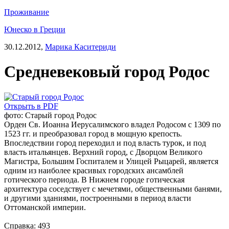
Проживание
Юнеско в Греции
30.12.2012,
Марика Каситериди
Средневековый город Родос
Открыть в PDF
фото: Старый город Родос
Орден Св. Иоанна Иерусалимского владел Родосом с 1309 по
1523 гг. и преобразовал город в мощную крепость.
Впоследствии город переходил и под власть турок, и под
власть итальянцев. Верхний город, с Дворцом Великого
Магистра, Большим Госпиталем и Улицей Рыцарей, является
одним из наиболее красивых городских ансамблей
готического периода. В Нижнем городе готическая
архитектура соседствует с мечетями, общественными банями,
и другими зданиями, построенными в период власти
Оттоманской империи.
Справка: 493