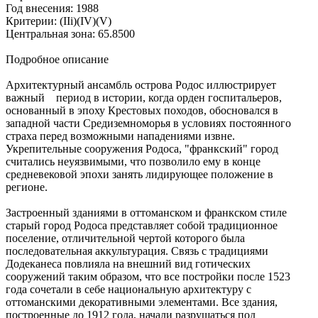
Год внесения: 1988
Критерии: (IIi)(IV)(V)
Центральная зона: 65.8500
Подробное описание
Архитектурный ансамбль острова Родос иллюстрирует
важный период в истории, когда орден госпитальеров,
основанный в эпоху Крестовых походов, обосновался в
западной части Средиземноморья в условиях постоянного
страха перед возможными нападениями извне.
Укрепительные сооружения Родоса, "франкский" город
считались неуязвимыми, что позволило ему в конце
средневековой эпохи занять лидирующее положение в
регионе.
Застроенный зданиями в оттоманском и франкском стиле
старый город Родоса представляет собой традиционное
поселение, отличительной чертой которого была
последовательная аккультурация. Связь с традициями
Додеканеса повлияла на внешний вид готических
сооружений таким образом, что все постройки после 1523
года сочетали в себе национальную архитектуру с
оттоманскими декоративными элементами. Все здания,
построенные до 1912 года, начали разрушаться под