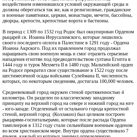
воздействием изменившихся условий окружающей среды и
должны оберегаться так же, как и религиозные, гражданские
и военные памятники, церкви, монастыри, мечети, бассейны,
дворцы, крепости, крепостные ворота и бастионы.
В период с 1309 по 1532 год Родос был оккупирован Орденом
рыцарей св. Иоанна Иерусалимского, которые лишились
своего последнего оплота в Палестине в 1291 году - Ордена
Иоанна Акрского. Под их правлением город продолжал
наращивать свою военную мощь и смог отразить серьезные
нападения египтян под предводительством султана Египта в
1444 году и турок Мехмета II в 1480 году. Мальтийский орден
на Родосе прекратил свое существование в 1522 году после
шестимесячной осады войсками Сулеймана II, численность
которых, по некоторым сведениям, достигала 100,000 человек.
Средневековый город окружен стеной протяженностью 4
километра. Он разделен по классическому западному
принципу на верхний город на севере и нижний город на юге
- юго-западе. Отделенный от остального города крепостной
стеной, верхний город (Коллакио) был целиком построен
рыцарями-госпитальерами, которые после распада Ордена
тамплиеров в 1312 году стали сильнейшим военным орденом
во всем христианском мире. Внутри ордена существовало 7
языков, каждый из которых занимал определенную