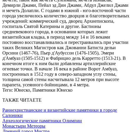
Демирли Джами, Пейал эд Дин Джами, Абдул Джелил Джами
и мечеть Долапли. С годами в южной - юго-восточной части
города увеличилось количество дворцов и благотворительных
учреждений: коммерческий суд, дворец Архиепископа,
госпиталь Святой Катерины и другие. Бастионы
средневекового города, в основании которых лежит
византийская кладка, в период между 14 и 16 веками
постоянно восстанавливались и перестраивались при участии
таких Великих Магистров как Джованни Батиста дельи
Орсини (1467-76), Пьер д'Аубуссон (1476-1505), Эмери
д'Амбуаз (1505-1512) и Фабрицио дель Карретто (1513-21). В
конечном итоге к ним были добавлены артиллерийские
огневые точки. В начале 16 века в районе Ворот Амбуаз,
построенных в 1512 году в северо-западном углу стены,
толщина самой стены насчитывала 12 метров при высоте
парапета, усеянного бойницами, в 4 метра.
Теги:
Юнеско, Памятники Юнеско
ТАКЖЕ ЧИТАЕТЕ
Раннехристианские и византийские памятники в городе
Салоники
Археологические памятники Олимпии
Монастыри Метеоры
Древний город Мистра