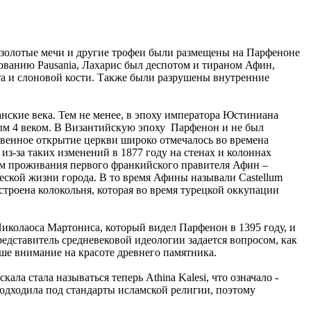
 золотые мечи и другие трофеи были размещены на Парфеноне
ованию Pausania, Лахарис был деспотом и тираном Афин,
та и слоновой кости. Также были разрушены внутренние
ские века. Тем не менее, в эпоху императора Юстиниана
ным 4 веком. В Византийскую эпоху Парфенон и не был
венное открытие церкви широко отмечалось во времена
з-за таких изменений в 1877 году на стенах и колоннах
ом проживания первого франкийского правителя Афин –
еской жизни города. В то время Афины называли Castellum
троена колокольня, которая во время турецкой оккупации
иколаоса Мартониса, который видел Парфенон в 1395 году, и
едставитель средневековой идеологии задается вопросом, как
аше внимание на красоте древнего памятника.
ла стала называться теперь Athina Kalesi, что означало -
подходила под стандарты исламской религии, поэтому