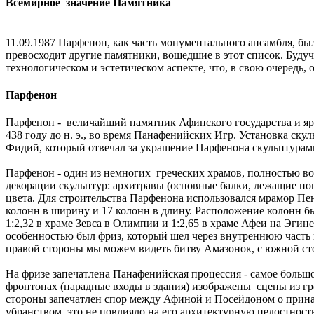
Всемирное значение Памятника
11.09.1987 Парфенон, как часть монументального ансамбля, 
превосходит другие памятники, вошедшие в этот список. Буд
технологическом и эстетическом аспекте, что, в свою очередь,
Парфенон
Парфенон - величайший памятник Афинского государства и ярча
438 году до н. э., во время Панафенийских Игр. Установка ску
Фидий, который отвечал за украшение Парфенона скульптурам
Парфенон - один из немногих греческих храмов, полностью в
декорации скульптур: архитравы (основные балки, лежащие по
цвета. Для строительства Парфенона использовался мрамор Пен
колонн в ширину и 17 колонн в длину. Расположение колонн бы
1:2,32 в храме Зевса в Олимпии и 1:2,65 в храме Афеи на Эгине
особенностью был фриз, который шел через внутреннюю часть
правой стороны мы можем видеть битву Амазонок, с южной сто
На фризе запечатлена Панафенийская процессия - самое больш
фронтонах (парадные входы в здания) изображены сцены из г
стороны запечатлен спор между Афиной и Посейдоном о прина
убранством, это не повлияло на его архитектурную целостность