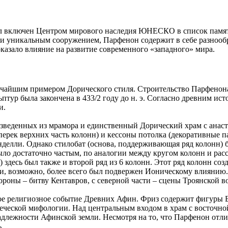
был включен Центром мирового наследия ЮНЕСКО в список памят
учи уникальным сооружением, Парфенон содержит в себе разноо
 оказало влияние на развитие современного «западного» мира.
йшим примером Дорического стиля. Строительство Парфенона нач
льптур была закончена в 433/2 году до н. э. Согласно древним 
и.
озведенных из мрамора и единственный Дорический храм с ана
перек верхних часть колонн) и кессоны потолка (декоративные 
делли. Однако стилобат (основа, поддерживающая ряд колонн) бы
ло достаточно частым, по аналогии между кругом колонн и расс
) здесь был также и второй ряд из 6 колонн. Этот ряд колонн соз
 и, возможно, более всего был подвержен Ионическому влиянию
роны – битву Кентавров, с северной части – сцены Троянской в
ое религиозное событие Древних Афин. Фриз содержит фигуры Б
реческой мифологии. Над центральным входом в храм с восточн
длежности Афинской земли. Несмотря на то, что Парфенон отли
.