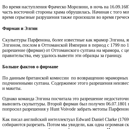
Во время наступления Фраческо Морозини, в ночь на 16.09.168
часть восточной стороны храма обрушилась. Начиная с того мо
время серьезные разрушения также произошли во время гречес
Фирман и Элгин
Скульптуры Парфенона, более известные как мрамор Элгина, 
Элгином, послом в Оттоманской Империи в период с 1799 по 18
разрешение (фирман) от Оттоманского султана на мрамора, с ц
правительства, ему удалось вывезти эти образцы за границу.
Больше фактов о фирмане
По данным британской комиссии по возвращению мраморных ск
подчиненными султана. Содержимое этого разрешения неизвест
и макеты.
Однако команда Элгина посчитала это разрешение недостаточны
вывозить скульптуры. Второй фирман был получен 06.07.1801 
попросил разрешения у Hunt Voivode забрать метопы Парфенон
Как писал английский интеллектуал Edward Daniel Clarke (1769-
собираются разрезать. Потом мы увидели, как одна огромная с