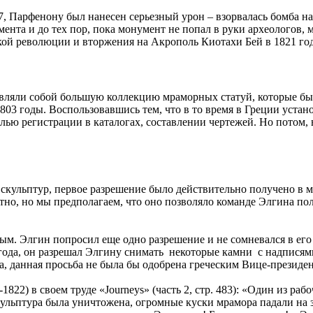
7, Парфенону был нанесен серьезный урон – взорвалась бомба на
мента и до тех пор, пока монумент не попал в руки археологов,
кой революции и вторжения на Акрополь Киотахи Бей в 1821 год
являли собой большую коллекцию мраморных статуй, которые бы
03 годы. Воспользовавшись тем, что в то время в Греции устан
елью регистрации в каталогах, составлении чертежей. Но потом
ульптур, первое разрешение было действительно получено в ма
но, но мы предполагаем, что оно позволяло команде Элгина пол
м. Элгин попросил еще одно разрешение и не сомневался в его с
года, он разрешал Элгину снимать некоторые камни с надписями 
а, данная просьба не была бы одобрена греческим Вице-президе
1822) в своем труде «Journeys» (часть 2, стр. 483): «Один из ра
кульптура была уничтожена, огромные куски мрамора падали на 