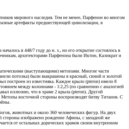
ников мирового наследия. Тем не менее, Парфенон во многом
бразные артефакты предшествующей цивилизации, в
алось в 448/7 году до н. э., но его открытие состоялось в
источникам, архитекторами Парфенона были Иктин, Каликрат и
статическими (выступающими) метопами. Многие части
панели потолка) были выкрашены в красный, синий и золотой
л построен из известняка. Каждое крыло (pteron) имело 8
тоянием между колоннами - 1:2,25 (по сравнению с аналогией
давал иллюзию, что в храме 2 крыла (pteron). Другой
. Метопы восточной стороны воспроизводят битву Титанов. С
ойны.
огов, животных и около 360 человеческих фигур. На двух
ой стороны изображено рождение Афины, с западной же
чается от остальных дорических храмов своим внутренним