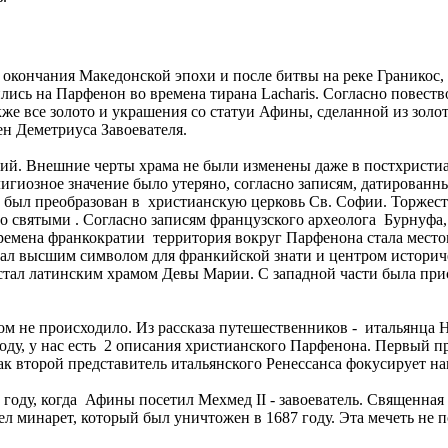
окончания Македонской эпохи и после битвы на реке Граникос,
ись на Парфенон во времена тирана Lacharis. Согласно повеств
кже все золото и украшения со статуи Афины, сделанной из золо
ен Деметриуса Завоевателя.
й. Внешние черты храма не были изменены даже в постхристиан
лигиозное значение было утеряно, согласно записям, датирован
м был преобразован в христианскую церковь Св. Софии. Торжест
 святыми . Согласно записям французского археолога Бурнуфа, и
времена франкократии территория вокруг Парфенона стала мест
 стал высшим символом для франкийской знати и центром историч
стал латинским храмом Девы Марии. С западной части была прис
 не происходило. Из рассказа путешественников - итальянца Н
ду, у нас есть 2 описания христианского Парфенона. Первый пр
как второй представитель итальянского Ренессанса фокусирует н
оду, когда Афины посетил Мехмед II - завоеватель. Священная ска
л минарет, который был уничтожен в 1687 году. Эта мечеть не 