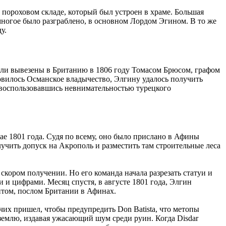
 пороховом складе, который был устроен в храме. Большая
 многое было разграблено, в основном Лордом Эгином. В то же
у.
ли вывезены в Британию в 1806 году Томасом Брюсом, графом
овилось Османское владычество, Элгину удалось получить
, воспользовавшись невнимательностью турецкого
е 1801 года. Судя по всему, оно было прислано в Афины
учить допуск на Акрополь и разместить там строительные леса
кором получении. Но его команда начала разрезать статуи и
и цифрами. Месяц спустя, в августе 1801 года, Элгин
нтом, послом Британии в Афинах.
бочих пришел, чтобы предупредить Don Batista, что метопы
землю, издавая ужасающий шум среди руин. Когда Disdar