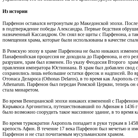
Из истории
Парфенон оставался нетронутым до Македонской эпохи. После 
в подтверждение победы Александра. Первые бедствия обрушил
назначенный Кассандром. Он снял все щиты с Парфенона, а та
помещения храма, которые были использованы в качестве спал
В Римскую эпоху в храме Парфенона не было никаких изменени
Панафенийская процессия не доходила до Парфенона, и его ре
разрушен, храм был изменен. По указу Феодосия Второго хра
правления императора Юстиниана. В храм был добавлен свод со
сохранились лишь небольшие остатки фресок и надписей. Во 
Отонаса Делароса (Othonas Delaros), в то время как Акрополь
Athenarum. Парфенон был передан Римской Церкви, теперь он 
стала минаретом.
Во время Венецианской эпохи никаких изменений с Парфеноном
Кирьякоса Аргонитиса, путешествовавший по Афинам в 1436 го
было возможно соорудить такое массивное здание, в то время 
Во время туркократии Акрополь попадает в руки туркам в 1458 г
крепость Афин. В течение 17 века Парфенон был мечетью и име
Парфенон и не стал почитаемым мусульманским храмом.