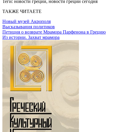
Теги:
новости греции, новости греции сегодня
ТАКЖЕ ЧИТАЕТЕ
Новый музей Акрополя
Высказывания политиков
Петиция о возврате Мрамора Парфенона в Грецию
Из истории. Захват мрамора