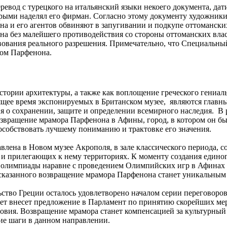
вод с турецкого на итальянский языки некоего документа, дати
рыми наделял его фирман. Согласно этому документу художники
ина и его агентов обвиняют в запугивании и подкупе оттомански
а без малейшего противодействия со стороны оттоманских власт
вования реального разрешения. Примечательно, что Специальный
ром Парфенона.
стории архитектуры, а также как воплощение греческого гениал
тоящее время экспонируемых в Британском музее, являются глав
ия о сохранении, защите и определении всемирного наследия. В
озвращение мрамора Парфенона в Афины, город, в котором он бы
особствовать лучшему пониманию и трактовке его значения.
влена в Новом музее Акрополя, в зале классического периода, с
и прилегающих к нему территориях. К моменту создания единого
 олимпиады наравне с проведением Олимпийских игр в Афинах 
сказанного возвращение мрамора Парфенона станет уникальным 
тво Греции осталось удовлетворено началом серии переговоров 
ет внесет предложение в Парламент по принятию скорейших ме
условия. Возвращение мрамора станет компенсацией за культурн
ие шаги в данном направлении.