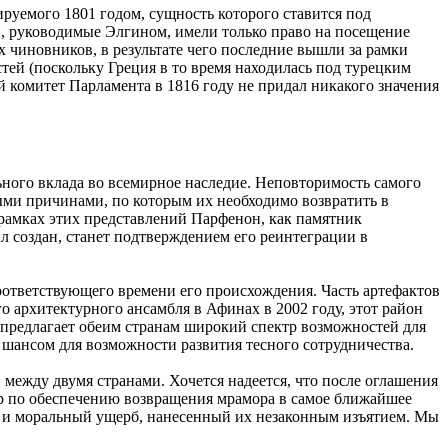
руемого 1801 годом, сущность которого ставится под
, руководимые Элгином, имели только право на посещение
х чиновников, в результате чего последние вышли за рамки
ей (поскольку Греция в то время находилась под турецким
 комитет Парламента в 1816 году не придал никакого значения
ьного вклада во всемирное наследие. Неповторимость самого
ными причинами, по которым их необходимо возвратить в
 рамках этих представлений Парфенон, как памятник
л создан, станет подтверждением его реинтеграции в
оответствующего времени его происхождения. Часть артефактов
 архитектурного ансамбля в Афинах в 2002 году, этот район
предлагает обеим странам широкий спектр возможностей для
шансом для возможности развития тесного сотрудничества.
между двумя странами. Хочется надеется, что после оглашения
р по обеспечению возвращения мрамора в самое ближайшее
ый и моральный ущерб, нанесенный их незаконным изъятием. Мы