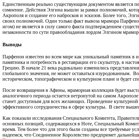
Единственным реально существующим документом является пере
сомнение. Действия Элгина вышли за рамки полномочий, кото
Акрополя и создание его набросков и эскизов. Более того, Элг
своих полномочий. Один только факт вывоза мрамора Парфенон
игом) не является в силу самого факта подтверждением сущест
незаконности по сути правообладания лордом Элгином мрамо
Выводы
Парфенон известен во всем мире как уникальный памятник в и
памятника и потребность в реставрации его скульптур, в нас
Грецию. В начале 21 века радикально изменились представлен
глобального значения, не может оставаться изуродованным. В
историческом, топографическом и культурном плане и будет сп
После возвращения в Афины, мраморная коллекция будет выста
аналогичного периода остается нетронутой на самом Акрополе 
станет доступным для всех желающих. Проведение культурной
эффективного сотрудничества в сфере культуры. В свете выше
Как показали исследования Специального Комитета, Правительс
основных позиций, содержащихся в Ноте, Специальный Комит
время. Тем более что для этого были созданы все требуемые 
надеемся, что Соединенное Королевство предпримет дальнейш