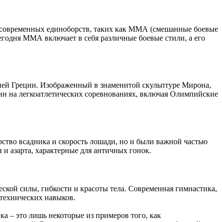
м современных единоборств, таких как ММА (смешанные боевые
егодня ММА включает в себя различные боевые стили, а его
евней Греции. Изображенный в знаменитой скульптуре Мирона,
лин на легкоатлетических соревнованиях, включая Олимпийские
ство всадника и скорость лошади, но и были важной частью
и азарта, характерные для античных гонок.
еской силы, гибкости и красоты тела. Современная гимнастика,
 технических навыков.
а – это лишь некоторые из примеров того, как