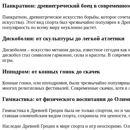
Панкратион: древнегреческий боец в современн
Панкратион, древнегреческое искусство борьбы, которое соч
искусства). Этот вид спорта был чрезвычайно популярен в Др
популярность по всему миру неуклонно растет.
Дискоболия: от скульптуры до легкой атлетики
Дискоболия – искусство метания диска, известное сегодня как
дискобол стал символом гармонии, силы и красоты. В совреме
игры.
Ипподром: от конных гонок до скачек
Конные гонки, или ипподромия, были чрезвычайно популярны в
многих религиозных фестивалей. Современные скачки, хотя и о
Гимнастика: от физического воспитания до Олим
Гимнастика в Древней Греции была не только спортом, но и ча
ставшая олимпийским видом спорта, сохранила эти ценности,
Наследие Древней Греции в мире спорта и игр неоспоримо. Ол