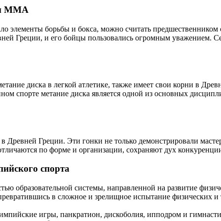
ом ММА
етало элементы борьбы и бокса, можно считать предшественнико
евней Греции, и его бойцы пользовались огромным уважением. С
 метание диска в легкой атлетике, также имеет свои корни в Др
нном спорте метание диска является одной из основных дисцип
 Древней Греции. Эти гонки не только демонстрировали мастер
тличаются по форме и организации, сохраняют дух конкуренции 
пийского спорта
стью образовательной системы, направленной на развитие физич
 превратившись в сложное и зрелищное испытание физических и
импийские игры, панкратион, дискоболия, ипподром и гимнастик