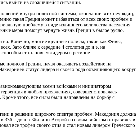
лись выйти из сложившейся ситуации.
тношений внутри полисной системы, окончание всех неурядиц,
енно такая Греция может избавиться от всех своих проблем и
ориальную проблему в виде излишнего количества населения.
ьные меры помогут вернуть жизнь Греции в былое русло.
ятно. Конечно, многие крупные полисы, такие как Фивы,
сех. Зато ближе к середине 4 столетия до н.э. на
 способна стать новым лидером в регионе.
е полисов Греции, начал оказывать воздействие на
а Македонией статус лидера и своего рода объединяющего вокруг
и главнокомандующим всеми войсками и инициатором
нтервенция в любых проявлениях, совершенствовалась
 Кроме этого, все силы были направлены на борьбу с
твии в решении широкого спектра проблем. Македония должна
 336 г. до н.э. Филипп Второй со своим войском отправился в
вал все трофеи своего отца и стал новым лидером Греческого