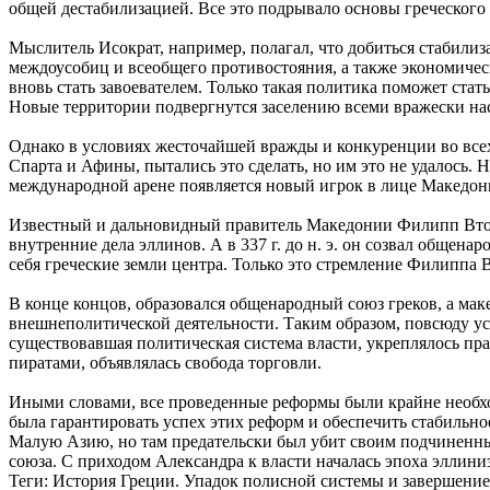
общей дестабилизацией. Все это подрывало основы греческого
Мыслитель Исократ, например, полагал, что добиться стабил
междоусобиц и всеобщего противостояния, а также экономическ
вновь стать завоевателем. Только такая политика поможет ста
Новые территории подвергнутся заселению всеми вражески на
Однако в условиях жесточайшей вражды и конкуренции во всех
Спарта и Афины, пытались это сделать, но им это не удалось. Н
международной арене появляется новый игрок в лице Македони
Известный и дальновидный правитель Македонии Филипп Второй
внутренние дела эллинов. А в 337 г. до н. э. он созвал общен
себя греческие земли центра. Только это стремление Филиппа 
В конце концов, образовался общенародный союз греков, а ма
внешнеполитической деятельности. Таким образом, повсюду у
существовавшая политическая система власти, укреплялось пра
пиратами, объявлялась свобода торговли.
Иными словами, все проведенные реформы были крайне необх
была гарантировать успех этих реформ и обеспечить стабильно
Малую Азию, но там предательски был убит своим подчиненным
союза. С приходом Александра к власти началась эпоха эллин
Теги:
История Греции. Упадок полисной системы и завершение