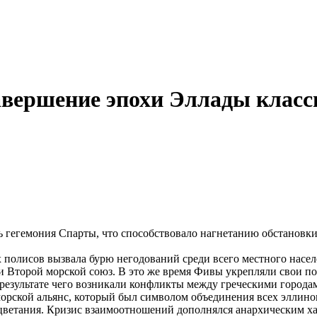
авершение эпохи Эллады класс
ь гегемония Спарты, что способствовало нагнетанию обстановки
олисов вызвала бурю негодований среди всего местного населен
и Второй морской союз. В это же время Фивы укрепляли свои по
 результате чего возникали конфликты между греческими города
рской альянс, который был символом объединения всех эллинов,
роцветания. Кризис взаимоотношений дополнялся анархическим 