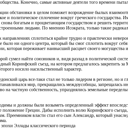
 общества. Конечно, самые активные деятели того времени пыта
изации обстановки в целом поможет возрождение былых взаимоо
ое и политическое сплочение вокруг греческого государства. Им
ть снова богатым и процветающим государством и решить террит
строенными людьми. По мнению Исократа, только такие радикал
 направлениях сплотиться крайне трудно и практически неверо
е было ни одного центра, который бы смог сплотить вокруг себя в
и, которая переживает наивысший расцвет своего могущества и
 сумел найти союзников и, видя разлад в политической систем
ародный Коринфский съезд, на котором предлагалось закрепить з
Второго носило насильственный характер.
кедонский царь все-таки стал не только лидером в регионе, но 
станавливался мир, прекращались междоусобицы, запрещалась и
во на частную собственность, упразднялись земельные переделы.
одимы и должны были возыметь определенный эффект впоследс
е положение Греции. Дабы исполнить волю Коринфского съезда, в
. Преемником власти стал его сын Александр, который унаследо
изма.
 эпохи Эллады классического периода